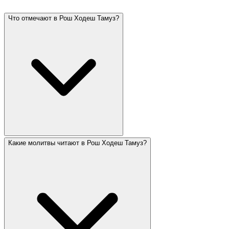
Что отмечают в Рош Ходеш Тамуз?
Какие молитвы читают в Рош Ходеш Тамуз?
Рош Ходеш Тамуз — начало месяца, в котором 17-
го Тамуза начинается траурный период «Трёх
недель». Тамуз — летний месяц, связанный с
историческими бедствиями: разбитие скрижалей
Моше и пролом стен Иерусалима. Рош Ходеш Тамуз
всегда двухдневный.