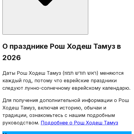
Стандартные молитвы Рош Ходеш: сокращённый
О празднике Рош Ходеш Тамуз в
Халлель, Мусаф, «Яале ве-яво», чтение из Торы.
2026
Таханун не произносят. Хотя Тамуз ассоциируется с
трауром, Рош Ходеш остаётся радостным днём.
Даты Рош Ходеш Тамуз (ראש חודש תמוז) меняются
Траурные ограничения начинаются только 17-го
каждый год, потому что еврейские праздники
Тамуза.
следуют лунно-солнечному еврейскому календарю.
Для получения дополнительной информации о Рош
Ходеш Тамуз, включая историю, обычаи и
традиции, ознакомьтесь с нашим подробным
руководством.
Подробнее о Рош Ходеш Тамуз