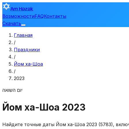
Am Hazak
Возможности
FAQ
Контакты
Скачать
Главная
/
Праздники
/
Йом ха-Шоа
/
2023
יום השואה
Йом ха-Шоа 2023
Найдите точные даты Йом ха-Шоа 2023 (5783), включ