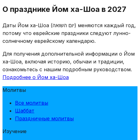
Хотя Йом ха-Шоа не является традиционным
О празднике Йом ха-Шоа в 2027
религиозным праздником, многие общины
составили особые молитвы: чтение Теилим
Даты Йом ха-Шоа (יום השואה) меняются каждый год,
(Псалмов), Эль Мале Рахамим за погибших в
потому что еврейские праздники следуют лунно-
Катастрофе, Кадиш, зажигание поминальных свечей
солнечному еврейскому календарю.
и специально составленные литургические тексты.
Некоторые раввинские организации выпустили
Для получения дополнительной информации о Йом
полные порядки поминальной службы.
ха-Шоа, включая историю, обычаи и традиции,
ознакомьтесь с нашим подробным руководством.
Подробнее о Йом ха-Шоа
Молитвы
Все молитвы
Шаббат
Праздничные молитвы
Изучение