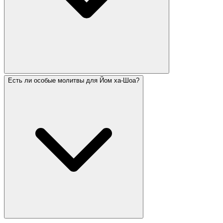
Есть ли особые молитвы для Йом ха-Шоа?
Йом ха-Шоа (День памяти Катастрофы) включает:
двухминутную сирену по всему Израилю (все
останавливаются), зажигание шести мемориальных
свечей (по числу шести миллионов), чтение имён
погибших, поминальные церемонии, особые
молитвы, включая Эль Мале Рахамим и Кадиш.
Многие общины проводят памятные службы.