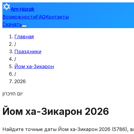
Am Hazak
Возможности
FAQ
Контакты
Скачать
Главная
/
Праздники
/
Йом ха-Зикарон
/
2026
יום הזיכרון
Йом ха-Зикарон 2026
Найдите точные даты Йом ха-Зикарон 2026 (5786), в