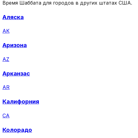
Время Шаббата для городов в других штатах США.
Аляска
AK
Аризона
AZ
Арканзас
AR
Калифорния
CA
Колорадо