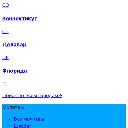
CO
Коннектикут
CT
Делавэр
DE
Флорида
FL
Поиск по всем городам
→
Молитвы
Все молитвы
Шаббат