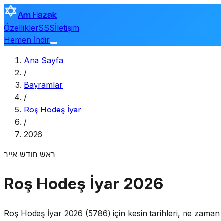
Am Hazak
Özellikler
SSS
İletişim
Hemen İndir
Ana Sayfa
/
Bayramlar
/
Roş Hodeş İyar
/
2026
ראש חודש אייר
Roş Hodeş İyar 2026
Roş Hodeş İyar 2026 (5786) için kesin tarihleri, ne zaman b