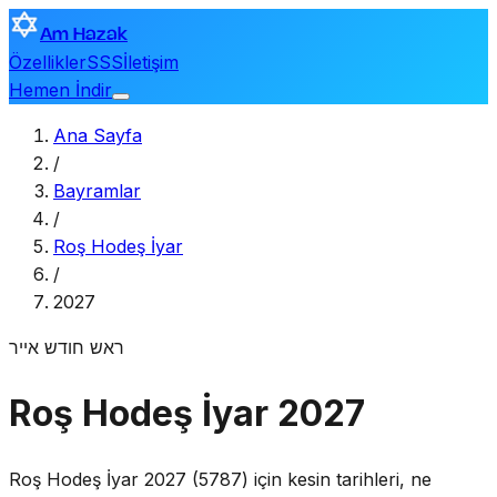
Am Hazak
Özellikler
SSS
İletişim
Hemen İndir
Ana Sayfa
/
Bayramlar
/
Roş Hodeş İyar
/
2027
ראש חודש אייר
Roş Hodeş İyar 2027
Roş Hodeş İyar 2027 (5787) için kesin tarihleri, ne