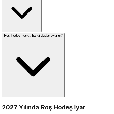
Roş Hodeş İyar'da hangi dualar okunur?
İyar tamamen Omer sayımı dönemine denk gelir ve
birkaç önemli gün içerir: Pesah Şeni (14.), Lag Baomer
(18.) ve Yom Yeruşalayim (28.). İsrail'de Yom HaZikaron
(4.) ve Yom HaAtsma'ut (5.) da İyar'a düşer. Bu ay şifa
ile ilişkilendirilir — İyar'ın İbranice harfleri 'Ani Haşem
Rofecha' (Ben senin şifacın olan Tanrı'yım) ifadesinin
kısaltmasıdır.
Standart Roş Hodeş duaları okunur: yarım Hallel, Yaale
2027 Yılında Roş Hodeş İyar
VeYavo, Tora okuması ve Musaf. Roş Hodeş İyar Omer