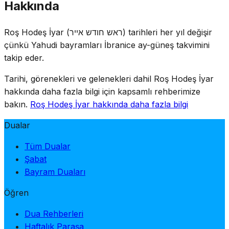
Hakkında
dönemine denk geldiğinden, akşam ibadetlerinde Omer
sayımı devam eder. Omer'in yarı yas gelenekleri Roş
Roş Hodeş İyar (ראש חודש אייר) tarihleri her yıl değişir
Hodeş'in kendisinde de geçerlidir.
çünkü Yahudi bayramları İbranice ay-güneş takvimini
takip eder.
Tarihi, görenekleri ve gelenekleri dahil Roş Hodeş İyar
hakkında daha fazla bilgi için kapsamlı rehberimize
bakın.
Roş Hodeş İyar hakkında daha fazla bilgi
Dualar
Tüm Dualar
Şabat
Bayram Duaları
Öğren
Dua Rehberleri
Haftalık Paraşa