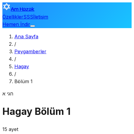
Am Hazak
Özellikler
SSS
İletişim
Hemen İndir
Ana Sayfa
/
Peygamberler
/
Hagay
/
Bölüm 1
חגי
א
Hagay
Bölüm 1
15 ayet