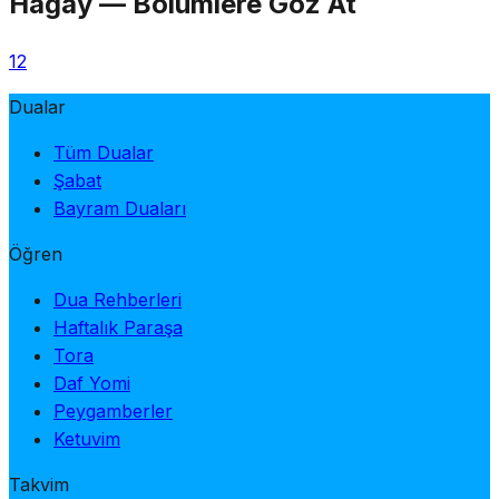
Hagay
—
Bölümlere Göz At
1
2
Dualar
Tüm Dualar
Şabat
Bayram Duaları
Öğren
Dua Rehberleri
Haftalık Paraşa
Tora
Daf Yomi
Peygamberler
Ketuvim
Takvim