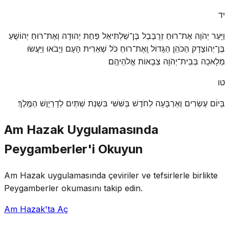
יד
וַיָּעַר יְהֹוָה אֶת־רוּחַ זְרֻבָּבֶל בֶּן־שַׁלְתִּיאֵל פַּחַת יְהוּדָה וְאֶת־רוּחַ יְהוֹשֻׁעַ
בֶּן־יְהוֹצָדָק הַכֹּהֵן הַגָּדוֹל וְֽאֶת־רוּחַ כֹּל שְׁאֵרִית הָעָם וַיָּבֹאוּ וַיַּעֲשׂוּ
מְלָאכָה בְּבֵית־יְהֹוָה צְבָאוֹת אֱלֹהֵיהֶֽם׃
טו
בְּיוֹם עֶשְׂרִים וְאַרְבָּעָה לַחֹדֶשׁ בַּשִּׁשִּׁי בִּשְׁנַת שְׁתַּיִם לְדָרְיָוֶשׁ הַמֶּֽלֶךְ׃
Am Hazak Uygulamasında
Peygamberler'i Okuyun
Am Hazak uygulamasında çeviriler ve tefsirlerle birlikte
Peygamberler okumasını takip edin.
Am Hazak'ta Aç