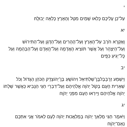
י
עַל־כֵּן עֲלֵיכֶם כָּלְאוּ שָׁמַיִם מִטָּל וְהָאָרֶץ כָּלְאָה יְבוּלָֽהּ׃
יא
וָאֶקְרָא חֹרֶב עַל־הָאָרֶץ וְעַל־הֶהָרִים וְעַל־הַדָּגָן וְעַל־הַתִּירוֹשׁ
וְעַל־הַיִּצְהָר וְעַל אֲשֶׁר תּוֹצִיא הָאֲדָמָה וְעַל־הָֽאָדָם וְעַל־הַבְּהֵמָה וְעַל
כׇּל־יְגִיעַ כַּפָּֽיִם׃
יב
וַיִּשְׁמַע זְרֻבָּבֶלבֶּֽן־שַׁלְתִּיאֵל וִיהוֹשֻׁעַ בֶּן־יְהוֹצָדָק הַכֹּהֵן הַגָּדוֹל וְכֹל
שְׁאֵרִית הָעָם בְּקוֹל יְהֹוָה אֱלֹֽהֵיהֶם וְעַל־דִּבְרֵי חַגַּי הַנָּבִיא כַּאֲשֶׁר שְׁלָחוֹ
יְהֹוָה אֱלֹהֵיהֶם וַיִּֽירְאוּ הָעָם מִפְּנֵי יְהֹוָֽה׃
יג
וַיֹּאמֶר חַגַּי מַלְאַךְ יְהֹוָה בְּמַלְאֲכוּת יְהֹוָה לָעָם לֵאמֹר אֲנִי אִתְּכֶם
נְאֻם־יְהֹוָֽה׃