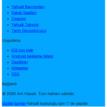
Yahudi Bayramları
Şabat Saatleri
Zmanim
Yahudi Takvimi
Tarih Dönüştürücü
Uygulama
iOS için indir
Android bekleme listesi
Özellikler
Widgetlar
SSS
Bağlantı
© 2026 Am Hazak. Tüm hakları saklıdır.
Gizlilik
·
Şartlar
·
Yahudi topluluğu için 🤍 ile yapıldı