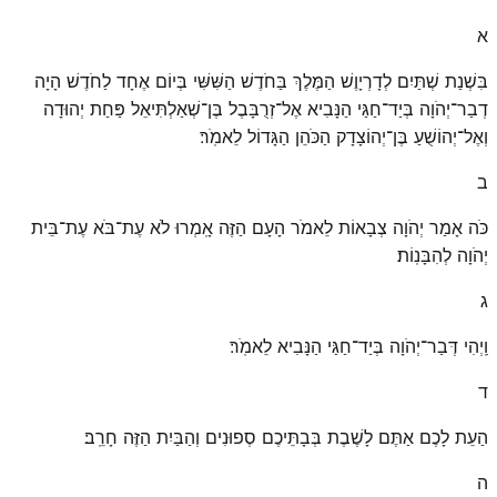
א
בִּשְׁנַת שְׁתַּיִם לְדָרְיָוֶשׁ הַמֶּלֶךְ בַּחֹדֶשׁ הַשִּׁשִּׁי בְּיוֹם אֶחָד לַחֹדֶשׁ הָיָה
דְבַר־יְהֹוָה בְּיַד־חַגַּי הַנָּבִיא אֶל־זְרֻבָּבֶל בֶּן־שְׁאַלְתִּיאֵל פַּחַת יְהוּדָה
וְאֶל־יְהוֹשֻׁעַ בֶּן־יְהוֹצָדָק הַכֹּהֵן הַגָּדוֹל לֵאמֹֽר׃
ב
כֹּה אָמַר יְהֹוָה צְבָאוֹת לֵאמֹר הָעָם הַזֶּה אָֽמְרוּ לֹא עֶת־בֹּא עֶת־בֵּית
יְהֹוָה לְהִבָּנֽוֹת׃
ג
וַֽיְהִי דְּבַר־יְהֹוָה בְּיַד־חַגַּי הַנָּבִיא לֵאמֹֽר׃
ד
הַעֵת לָכֶם אַתֶּם לָשֶׁבֶת בְּבָתֵּיכֶם סְפוּנִים וְהַבַּיִת הַזֶּה חָרֵֽב׃
ה