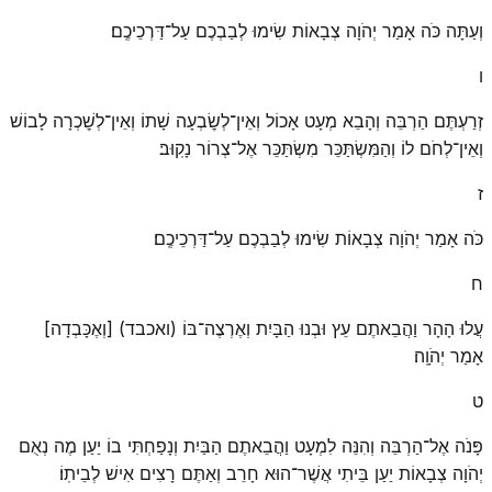
וְעַתָּה כֹּה אָמַר יְהֹוָה צְבָאוֹת שִׂימוּ לְבַבְכֶם עַל־דַּרְכֵיכֶֽם׃
ו
זְרַעְתֶּם הַרְבֵּה וְהָבֵא מְעָט אָכוֹל וְאֵין־לְשׇׂבְעָה שָׁתוֹ וְאֵין־לְשׇׁכְרָה לָבוֹשׁ
וְאֵין־לְחֹם לוֹ וְהַמִּשְׂתַּכֵּר מִשְׂתַּכֵּר אֶל־צְרוֹר נָקֽוּב׃
ז
כֹּה אָמַר יְהֹוָה צְבָאוֹת שִׂימוּ לְבַבְכֶם עַל־דַּרְכֵיכֶֽם׃
ח
עֲלוּ הָהָר וַהֲבֵאתֶם עֵץ וּבְנוּ הַבָּיִת וְאֶרְצֶה־בּוֹ (ואכבד) [וְאֶכָּבְדָה]
אָמַר יְהֹוָֽה׃
ט
פָּנֹה אֶל־הַרְבֵּה וְהִנֵּה לִמְעָט וַהֲבֵאתֶם הַבַּיִת וְנָפַחְתִּי בוֹ יַעַן מֶה נְאֻם
יְהֹוָה צְבָאוֹת יַעַן בֵּיתִי אֲשֶׁר־הוּא חָרֵב וְאַתֶּם רָצִים אִישׁ לְבֵיתֽוֹ׃