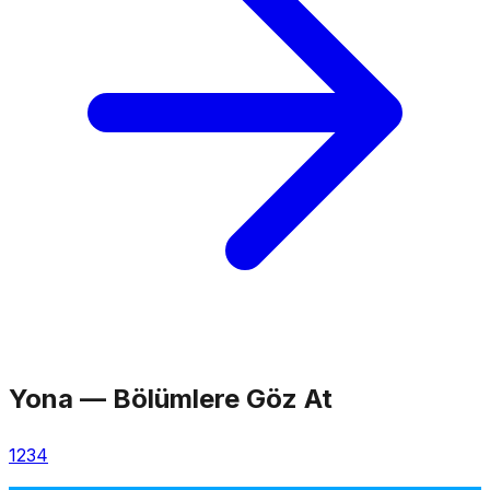
Yona
—
Bölümlere Göz At
1
2
3
4