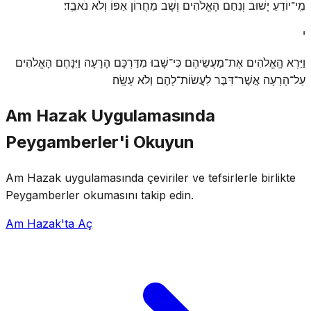
מִֽי־יוֹדֵעַ יָשׁוּב וְנִחַם הָאֱלֹהִים וְשָׁב מֵחֲרוֹן אַפּוֹ וְלֹא נֹאבֵֽד׃
י
וַיַּרְא הָֽאֱלֹהִים אֶת־מַעֲשֵׂיהֶם כִּי־שָׁבוּ מִדַּרְכָּם הָרָעָה וַיִּנָּחֶם הָאֱלֹהִים
עַל־הָרָעָה אֲשֶׁר־דִּבֶּר לַעֲשׂוֹת־לָהֶם וְלֹא עָשָֽׂה׃
Am Hazak Uygulamasında
Peygamberler'i Okuyun
Am Hazak uygulamasında çeviriler ve tefsirlerle birlikte
Peygamberler okumasını takip edin.
Am Hazak'ta Aç