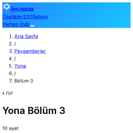
Am Hazak
Özellikler
SSS
İletişim
Hemen İndir
Ana Sayfa
/
Peygamberler
/
Yona
/
Bölüm 3
יונה
ג
Yona
Bölüm 3
10 ayet