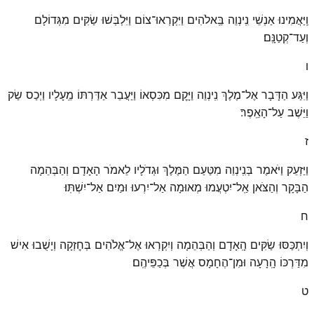
וַֽיַּאֲמִינוּ אַנְשֵׁי נִֽינְוֵה בֵּֽאלֹהִים וַיִּקְרְאוּ־צוֹם וַיִּלְבְּשׁוּ שַׂקִּים מִגְּדוֹלָם
וְעַד־קְטַנָּֽם׃
ו
וַיִּגַּע הַדָּבָר אֶל־מֶלֶךְ נִֽינְוֵה וַיָּקׇם מִכִּסְאוֹ וַיַּעֲבֵר אַדַּרְתּוֹ מֵֽעָלָיו וַיְכַס שַׂק
וַיֵּשֶׁב עַל־הָאֵֽפֶר׃
ז
וַיַּזְעֵק וַיֹּאמֶר בְּנִֽינְוֵה מִטַּעַם הַמֶּלֶךְ וּגְדֹלָיו לֵאמֹר הָאָדָם וְהַבְּהֵמָה
הַבָּקָר וְהַצֹּאן אַֽל־יִטְעֲמוּ מְאוּמָה אַל־יִרְעוּ וּמַיִם אַל־יִשְׁתּֽוּ׃
ח
וְיִתְכַּסּוּ שַׂקִּים הָֽאָדָם וְהַבְּהֵמָה וְיִקְרְאוּ אֶל־אֱלֹהִים בְּחׇזְקָה וְיָשֻׁבוּ אִישׁ
מִדַּרְכּוֹ הָֽרָעָה וּמִן־הֶחָמָס אֲשֶׁר בְּכַפֵּיהֶֽם׃
ט