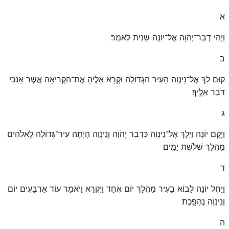
א
וַיְהִי דְבַר־יְהֹוָה אֶל־יוֹנָה שֵׁנִית לֵאמֹֽר׃
ב
קוּם לֵךְ אֶל־נִֽינְוֵה הָעִיר הַגְּדוֹלָה וּקְרָא אֵלֶיהָ אֶת־הַקְּרִיאָה אֲשֶׁר אָנֹכִי
דֹּבֵר אֵלֶֽיךָ׃
ג
וַיָּקׇם יוֹנָה וַיֵּלֶךְ אֶל־נִֽינְוֵה כִּדְבַר יְהֹוָה וְנִֽינְוֵה הָיְתָה עִיר־גְּדוֹלָה לֵֽאלֹהִים
מַהֲלַךְ שְׁלֹשֶׁת יָמִֽים׃
ד
וַיָּחֶל יוֹנָה לָבוֹא בָעִיר מַהֲלַךְ יוֹם אֶחָד וַיִּקְרָא וַיֹּאמַר עוֹד אַרְבָּעִים יוֹם
וְנִֽינְוֵה נֶהְפָּֽכֶת׃
ה