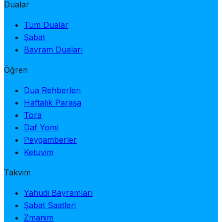
Dualar
Tüm Dualar
Şabat
Bayram Duaları
Öğren
Dua Rehberleri
Haftalık Paraşa
Tora
Daf Yomi
Peygamberler
Ketuvim
Takvim
Yahudi Bayramları
Şabat Saatleri
Zmanim