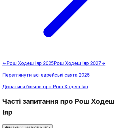
←
Рош Ходеш Іяр 2025
Рош Ходеш Іяр 2027
→
Переглянути всі єврейські свята 2026
Дізнатися більше про Рош Ходеш Іяр
Часті запитання про Рош Ходеш
Іяр
Чим значущий місяць іяр?