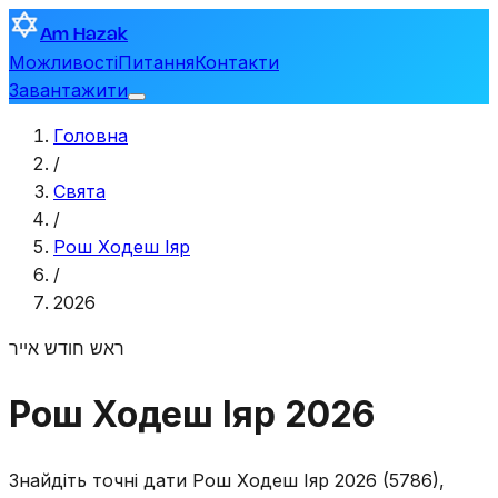
Am Hazak
Можливості
Питання
Контакти
Завантажити
Головна
/
Свята
/
Рош Ходеш Іяр
/
2026
ראש חודש אייר
Рош Ходеш Іяр 2026
Знайдіть точні дати Рош Ходеш Іяр 2026 (5786),