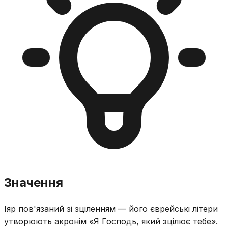
Значення
Іяр пов'язаний зі зціленням — його єврейські літери
утворюють акронім «Я Господь, який зцілює тебе».