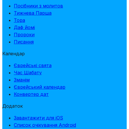
Посібники з молитов
Тижнева Парша
Тора
Даф йомі
Пророки
Писання
Календар
Єврейські свята
Час Шабату
Зманім
Єврейський календар
Конвертер дат
Додаток
Завантажити для iOS
Список очікування Android