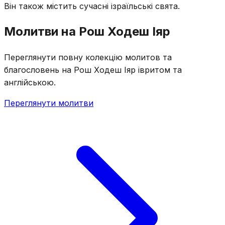
Він також містить сучасні ізраїльські свята.
Молитви на Рош Ходеш Іяр
Переглянути повну колекцію молитов та
благословень на Рош Ходеш Іяр івритом та
англійською.
Переглянути молитви