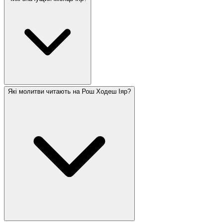
Які молитви читають на Рош Ходеш Іяр?
Іяр повністю припадає на період відліку Омера і
містить кілька значущих днів: Песах Шені (14-те),
Лаг ба-Омер (18-те) та Йом Єрусалаїм (28-ме). В
Ізраїлі Йом га-Зікарон (4-те) та Йом га-Ацмаут (5-
те) також припадають на іяр. Місяць пов'язаний із
зціленням — єврейські літери слова «іяр» є
абревіатурою «Ані Гашем Рофеха» (Я Господь,
цілитель твій).