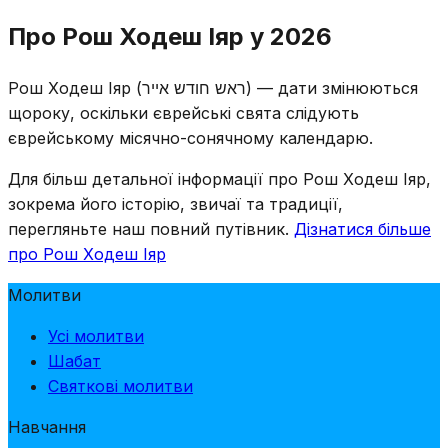
Читаються стандартні молитви Рош Ходеш:
Про Рош Ходеш Іяр у 2026
половинний Халель, Яале ве-Яво, читання Тори та
Мусаф. Оскільки Рош Ходеш Іяр припадає на період
Рош Ходеш Іяр (ראש חודש אייר) — дати змінюються
Омера, відлік Омера продовжується під час вечірніх
щороку, оскільки єврейські свята слідують
служб. Напівтраурні звичаї Омера залишаються
єврейському місячно-сонячному календарю.
чинними в сам Рош Ходеш.
Для більш детальної інформації про Рош Ходеш Іяр,
зокрема його історію, звичаї та традиції,
перегляньте наш повний путівник.
Дізнатися більше
про Рош Ходеш Іяр
Молитви
Усі молитви
Шабат
Святкові молитви
Навчання