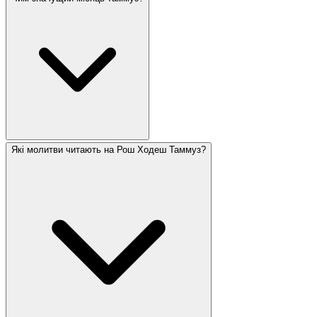
Які молитви читають на Рош Ходеш Таммуз?
Таммуз — це місяць, пов'язаний з трауром. 17-те
таммуза — це постовий день, що вшановує пролом
стін Єрусалиму, і він відзначає початок Трьох
тижнів трауру, що ведуть до Тіша бе-Ав. Згідно з
традицією, гріх золотого тельця та розбиття
Мойсеєм перших скрижалей відбулися протягом
цього місяця.