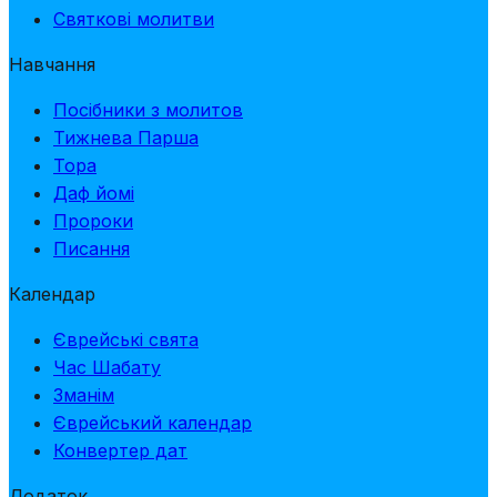
Святкові молитви
Навчання
Посібники з молитов
Тижнева Парша
Тора
Даф йомі
Пророки
Писання
Календар
Єврейські свята
Час Шабату
Зманім
Єврейський календар
Конвертер дат
Додаток