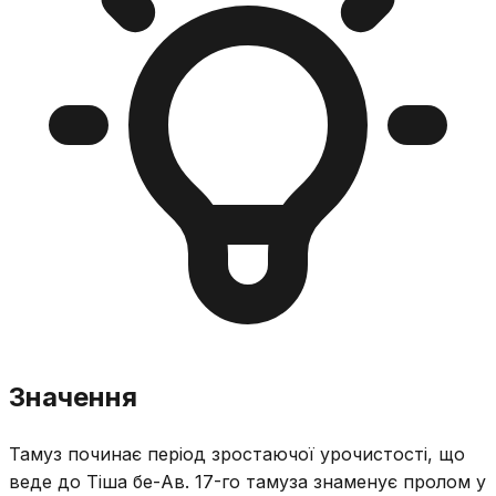
Значення
Тамуз починає період зростаючої урочистості, що
веде до Тіша бе-Ав. 17-го тамуза знаменує пролом у