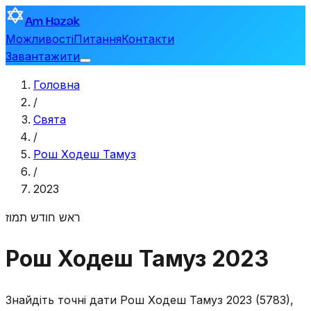
Am Hazak
Можливості
Питання
Контакти
Завантажити
Головна
/
Свята
/
Рош Ходеш Тамуз
/
2023
ראש חודש תמוז
Рош Ходеш Тамуз 2023
Знайдіть точні дати Рош Ходеш Тамуз 2023 (5783),