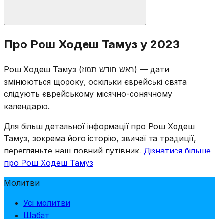
Читаються стандартні молитви Рош Ходеш:
Про Рош Ходеш Тамуз у 2023
половинний Халель, Яале ве-Яво, читання Тори та
Мусаф. Хоча сам Рош Ходеш є радісним днем,
Рош Ходеш Тамуз (ראש חודש תמוז) — дати
громада усвідомлює, що урочистий період Трьох
змінюються щороку, оскільки єврейські свята
тижнів починається пізніше цього місяця, 17-го
слідують єврейському місячно-сонячному
таммуза.
календарю.
Для більш детальної інформації про Рош Ходеш
Тамуз, зокрема його історію, звичаї та традиції,
перегляньте наш повний путівник.
Дізнатися більше
про Рош Ходеш Тамуз
Молитви
Усі молитви
Шабат