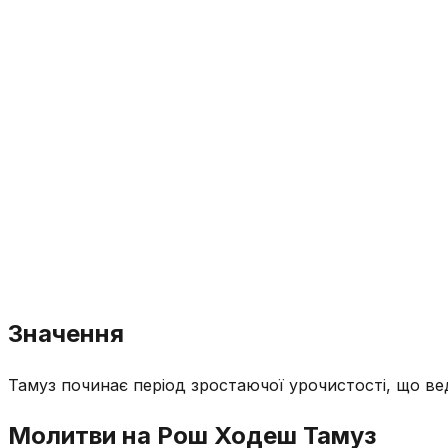
Значення
Тамуз починає період зростаючої урочистості, що вед
Молитви на Рош Ходеш Тамуз