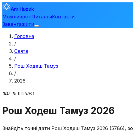
Am Hazak
Можливості
Питання
Контакти
Завантажити
Головна
/
Свята
/
Рош Ходеш Тамуз
/
2026
ראש חודש תמוז
Рош Ходеш Тамуз 2026
Знайдіть точні дати Рош Ходеш Тамуз 2026 (5786), зо