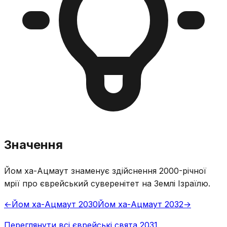
Значення
Йом ха-Ацмаут знаменує здійснення 2000-річної
мрії про єврейський суверенітет на Землі Ізраїлю.
←
Йом ха-Ацмаут 2030
Йом ха-Ацмаут 2032
→
Переглянути всі єврейські свята 2031