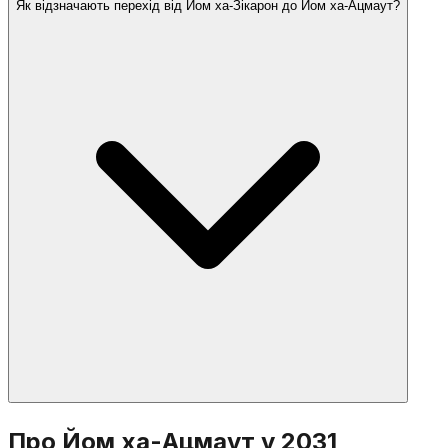
Як відзначають перехід від Йом ха-Зікарон до Йом ха-Ацмаут?
Багато общин читають Халель (з благословенням
або без), Молитву за Державу Ізраїль та спеціальні
псалми. Деякі читають молитву Аль ха-Нісім,
адаптовану для Йом ха-Ацмаут, дякуючи Богу за
чудо заснування Ізраїлю.
З настанням ночі Йом ха-Зікарон церемонія на горі
Про Йом ха-Ацмаут у 2031