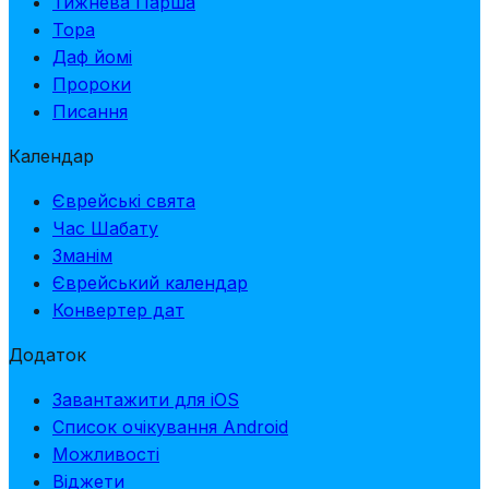
Тижнева Парша
Тора
Даф йомі
Пророки
Писання
Календар
Єврейські свята
Час Шабату
Зманім
Єврейський календар
Конвертер дат
Додаток
Завантажити для iOS
Список очікування Android
Можливості
Віджети