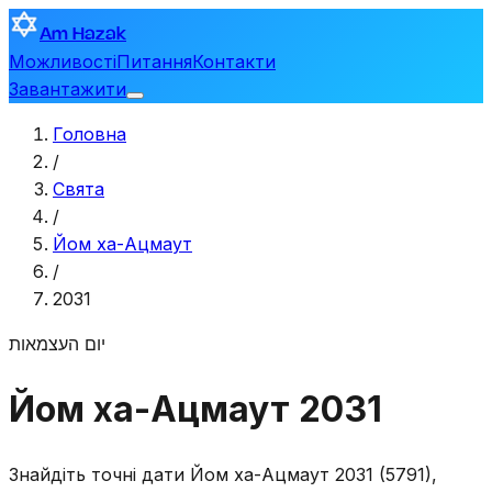
Am Hazak
Можливості
Питання
Контакти
Завантажити
Головна
/
Свята
/
Йом ха-Ацмаут
/
2031
יום העצמאות
Йом ха-Ацмаут 2031
Знайдіть точні дати Йом ха-Ацмаут 2031 (5791),