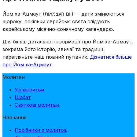
Герцля знаменує перехід. Поминальні смолоскипи
гасять і починається святкування — від жалоби до
Йом ха-Ацмаут (יום העצמאות) — дати змінюються
радості за один вечір, що підкреслює ціну,
щороку, оскільки єврейські свята слідують
заплачену за незалежність.
єврейському місячно-сонячному календарю.
Для більш детальної інформації про Йом ха-Ацмаут,
зокрема його історію, звичаї та традиції,
перегляньте наш повний путівник.
Дізнатися більше
про Йом ха-Ацмаут
Молитви
Усі молитви
Шабат
Святкові молитви
Навчання
Посібники з молитов