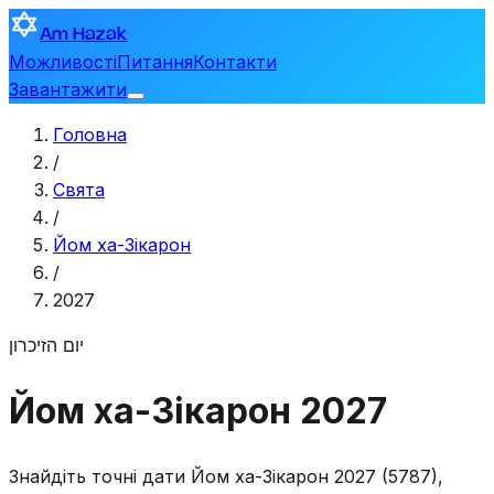
Am Hazak
Можливості
Питання
Контакти
Завантажити
Головна
/
Свята
/
Йом ха-Зікарон
/
2027
יום הזיכרון
Йом ха-Зікарон 2027
Знайдіть точні дати Йом ха-Зікарон 2027 (5787),