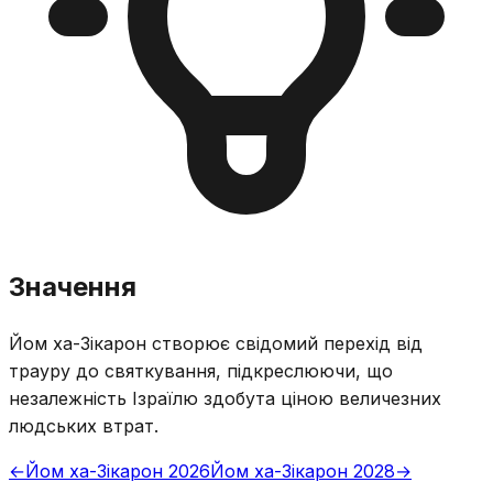
Значення
Йом ха-Зікарон створює свідомий перехід від
трауру до святкування, підкреслюючи, що
незалежність Ізраїлю здобута ціною величезних
людських втрат.
←
Йом ха-Зікарон 2026
Йом ха-Зікарон 2028
→