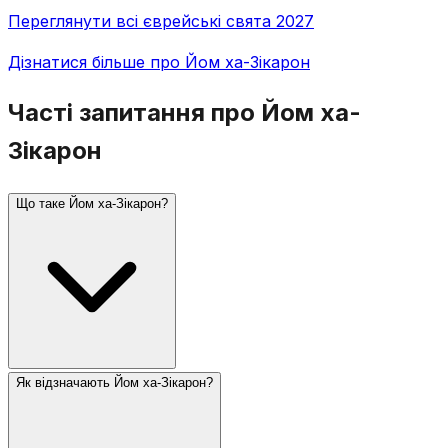
Переглянути всі єврейські свята 2027
Дізнатися більше про Йом ха-Зікарон
Часті запитання про Йом ха-
Зікарон
Що таке Йом ха-Зікарон?
Як відзначають Йом ха-Зікарон?
Йом ха-Зікарон (День пам'яті Ізраїлю) відзначають
4-го Іяра, за день до Йом ха-Ацмаут. Він вшановує
загиблих ізраїльських солдатів та жертв тероризму.