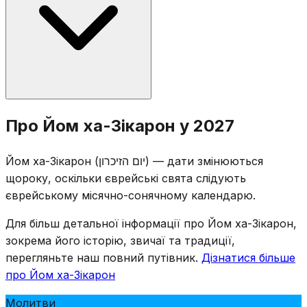
Одновхилинна сирена лунає о 20:00 напередодні, а
дводвихлинна — о 11:00 наступного дня, протягом
якої вся країна стоїть у тиші.
Поминальні церемонії проводяться на військових
Про Йом ха-Зікарон у 2027
цвинтарях по всьому Ізраїлю, і родини відвідують
могили загиблих солдатів. Розважальні заклади
Йом ха-Зікарон (יום הזיכרון) — дати змінюються
закриті за законом, а телебачення та радіо
щороку, оскільки єврейські свята слідують
транслюють поминальні програми. День
єврейському місячно-сонячному календарю.
відзначається урочистими зборами, зачитуванням
імен загиблих та запалюванням поминальних свічок.
Для більш детальної інформації про Йом ха-Зікарон,
зокрема його історію, звичаї та традиції,
перегляньте наш повний путівник.
Дізнатися більше
про Йом ха-Зікарон
Молитви