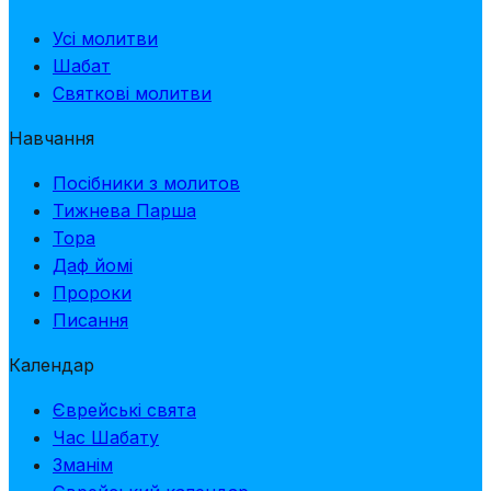
Усі молитви
Шабат
Святкові молитви
Навчання
Посібники з молитов
Тижнева Парша
Тора
Даф йомі
Пророки
Писання
Календар
Єврейські свята
Час Шабату
Зманім