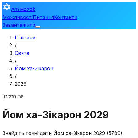
Am Hazak
Можливості
Питання
Контакти
Завантажити
Головна
/
Свята
/
Йом ха-Зікарон
/
2029
יום הזיכרון
Йом ха-Зікарон 2029
Знайдіть точні дати Йом ха-Зікарон 2029 (5789),