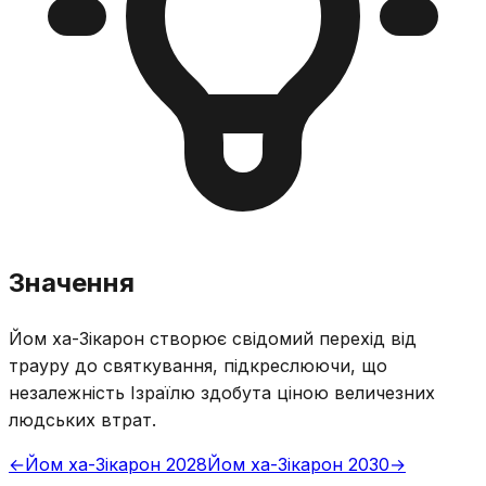
Значення
Йом ха-Зікарон створює свідомий перехід від
трауру до святкування, підкреслюючи, що
незалежність Ізраїлю здобута ціною величезних
людських втрат.
←
Йом ха-Зікарон 2028
Йом ха-Зікарон 2030
→