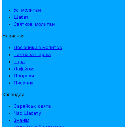
Усі молитви
Шабат
Святкові молитви
Навчання
Посібники з молитов
Тижнева Парша
Тора
Даф йомі
Пророки
Писання
Календар
Єврейські свята
Час Шабату
Зманім