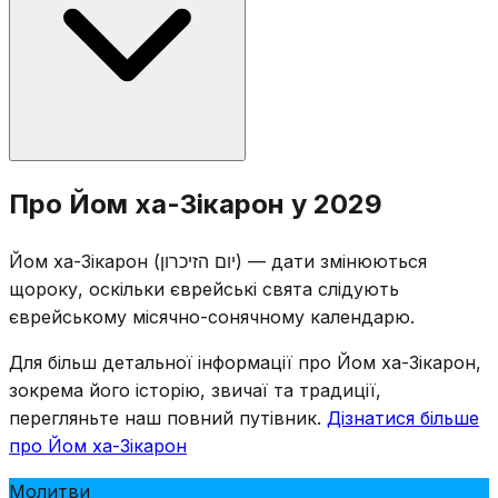
Одновхилинна сирена лунає о 20:00 напередодні, а
дводвихлинна — о 11:00 наступного дня, протягом
якої вся країна стоїть у тиші.
Поминальні церемонії проводяться на військових
Про Йом ха-Зікарон у 2029
цвинтарях по всьому Ізраїлю, і родини відвідують
могили загиблих солдатів. Розважальні заклади
Йом ха-Зікарон (יום הזיכרון) — дати змінюються
закриті за законом, а телебачення та радіо
щороку, оскільки єврейські свята слідують
транслюють поминальні програми. День
єврейському місячно-сонячному календарю.
відзначається урочистими зборами, зачитуванням
імен загиблих та запалюванням поминальних свічок.
Для більш детальної інформації про Йом ха-Зікарон,
зокрема його історію, звичаї та традиції,
перегляньте наш повний путівник.
Дізнатися більше
про Йом ха-Зікарон
Молитви