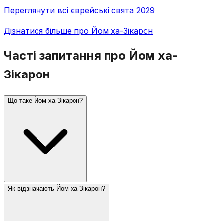
Переглянути всі єврейські свята 2029
Дізнатися більше про Йом ха-Зікарон
Часті запитання про Йом ха-
Зікарон
Що таке Йом ха-Зікарон?
Як відзначають Йом ха-Зікарон?
Йом ха-Зікарон (День пам'яті Ізраїлю) відзначають
4-го Іяра, за день до Йом ха-Ацмаут. Він вшановує
загиблих ізраїльських солдатів та жертв тероризму.