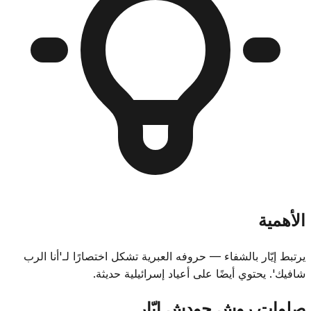
الأهمية
يرتبط إيّار بالشفاء — حروفه العبرية تشكل اختصارًا لـ'أنا الرب
شافيك'. يحتوي أيضًا على أعياد إسرائيلية حديثة.
صلوات روش حودِش إيّار