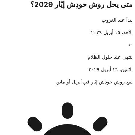
متى يحل روش حودِش إيّار 2029؟
يبدأ عند الغروب
الأحد، ١٥ أبريل ٢٠٢٩
→
ينتهي عند حلول الظلام
الاثنين، ١٦ أبريل ٢٠٢٩
يقع روش حودِش إيّار في أبريل أو مايو.