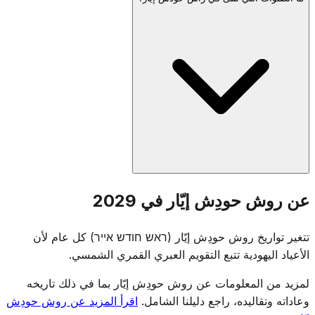
يقع شهر إيّار بأكمله ضمن فترة عدّ العومر ويحتوي على عدة أيام
مهمة: بيسح شيني (14)، ولاغ باعومر (18)، ويوم أورشليم (28).
في إسرائيل، يقع أيضاً يوم الذكرى (4) ويوم الاستقلال (5) في إيّار.
يرتبط هذا الشهر بالشفاء — فالحروف العبرية لكلمة إيّار هي
اختصار لعبارة 'أني هشم روفِئخا' (أنا الرب شافيك).
تُتلى صلوات رأس حودش المعتادة: نصف الهلل، ويعلِه ويافو،
عن روش حودِش إيّار في 2029
وقراءة التوراة، والموساف. بما أن رأس حودش إيّار يقع خلال فترة
العومر، يستمر عدّ العومر في صلوات المساء. وتبقى عادات الحداد
تتغير تواريخ روش حودِش إيّار (ראש חודש אייר) كل عام لأن
الجزئي لفترة العومر سارية في رأس الشهر نفسه.
الأعياد اليهودية تتبع التقويم العبري القمري الشمسي.
لمزيد من المعلومات عن روش حودِش إيّار بما في ذلك تاريخه
وعاداته وتقاليده، راجع دليلنا الشامل.
اقرأ المزيد عن روش حودِش