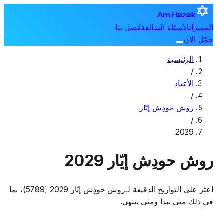
Am Hazak
المميزات
الأسئلة الشائعة
اتصل بنا
حمّل الآن
الرئيسية
/
الأعياد
/
روش حودِش إيّار
/
2029
روش حودِش إيّار 2029
اعثر على التواريخ الدقيقة لـروش حودِش إيّار 2029 (5789)، بما
في ذلك متى يبدأ ومتى ينتهي.