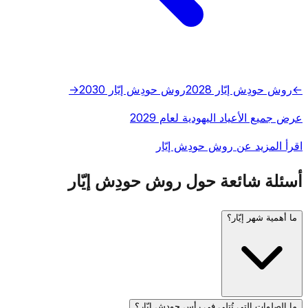
←
روش حودِش إيّار 2028
روش حودِش إيّار 2030
→
عرض جميع الأعياد اليهودية لعام 2029
اقرأ المزيد عن روش حودِش إيّار
أسئلة شائعة حول روش حودِش إيّار
ما أهمية شهر إيّار؟
ما الصلوات التي تُتلى في رأس حودش إيّار؟