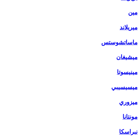
مين
ميريلاند
ماساتشوستس
ميشيغان
مينيسوتا
ميسيسيبي
ميزوري
مونتانا
نبراسكا