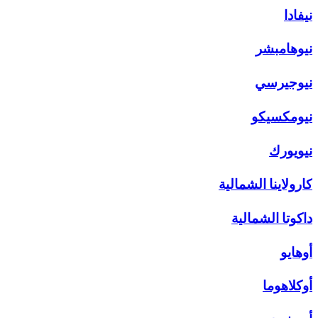
نيفادا
نيوهامبشر
نيوجيرسي
نيومكسيكو
نيويورك
كارولاينا الشمالية
داكوتا الشمالية
أوهايو
أوكلاهوما