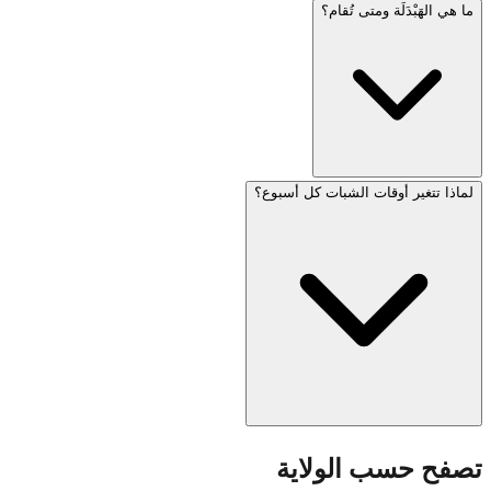
ما هي الهَبْدَلَة ومتى تُقام؟
تُضاء شموع الشبات تقليديًا قبل 18 دقيقة من غروب الشمس
مساء الجمعة. يختلف الوقت الدقيق حسب الموقع والوقت من
السنة. بعض المجتمعات، خاصة في القدس، تُضيء قبل 40 دقيقة
من الغروب. استخدم أداة أوقات الشبات لدينا للعثور على وقت
إضاءة الشموع الدقيق لموقعك.
لماذا تتغير أوقات الشبات كل أسبوع؟
الهَبْدَلَة هي المراسم التي تُعلن نهاية الشبات ليلة السبت. تُقام عادةً
عندما تظهر ثلاثة نجوم في السماء، أي بعد حوالي 42-72 دقيقة
من الغروب حسب موقعك وعادات مجتمعك. تتضمن المراسم
بركات على الخمر والبهارات وشمعة مجدولة.
تتغير أوقات الشبات أسبوعيًا لأنها تعتمد على غروب الشمس، الذي
تصفح حسب الولاية
يتغير على مدار العام بسبب ميل محور الأرض. في الصيف، يتأخر