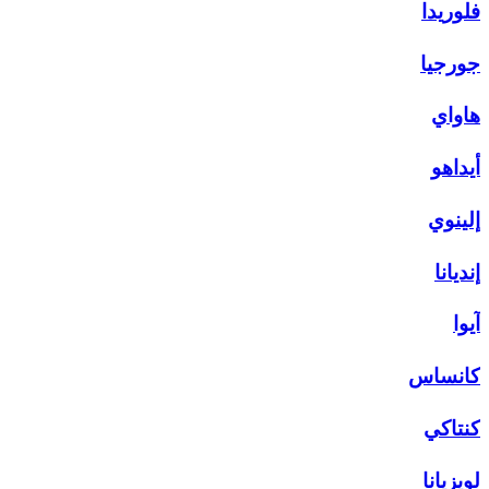
فلوريدا
جورجيا
هاواي
أيداهو
إلينوي
إنديانا
آيوا
كانساس
كنتاكي
لويزيانا