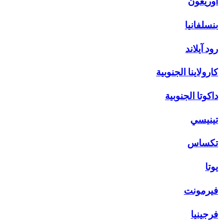
أوريغون
بنسلفانيا
رود آيلاند
كارولاينا الجنوبية
داكوتا الجنوبية
تينيسي
تكساس
يوتا
فيرمونت
فرجينيا