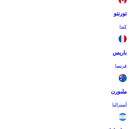
تورنتو
كندا
باريس
فرنسا
ملبورن
أستراليا