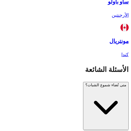
ساو باولو
الأرجنتين
مونتريال
كندا
الأسئلة الشائعة
متى تُضاء شموع الشبات؟