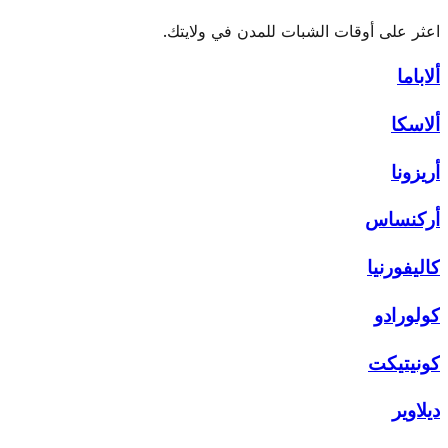
الغروب مما يجعل الشبات يبدأ وينتهي لاحقًا. في الشتاء، يحدث
اعثر على أوقات الشبات للمدن في ولايتك.
العكس. تختلف الأوقات أيضًا حسب الموقع الجغرافي — المدن
البعيدة عن خط الاستواء تشهد تغيرات موسمية أكبر.
ألاباما
ألاسكا
أريزونا
أركنساس
كاليفورنيا
كولورادو
كونيتيكت
ديلاوير