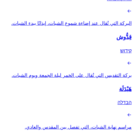
→
البركة التي تُقال عند إضاءة شموع الشبات، إيذانًا ببدء الشبات.
قِدُّوش
קידוש
→
بركة التقديس التي تُقال على الخمر ليلة الجمعة ويوم الشبات.
هَبْدَلَة
הבדלה
→
مراسم نهاية الشبات، التي تفصل بين المقدس والعادي.