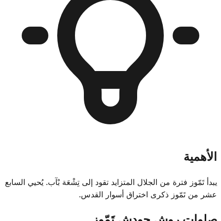
الأهمية
يبدأ تَمّوز فترة من الجلال المتزايد تقود إلى تِشْعَة بْآب. يُحيي السابع
عشر من تَمّوز ذكرى اختراق أسوار القدس.
صلوات روش حودِش تَمّوز