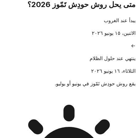
متى يحل روش حودِش تَمّوز 2026؟
يبدأ عند الغروب
الاثنين، ١٥ يونيو ٢٠٢٦
→
ينتهي عند حلول الظلام
الثلاثاء، ١٦ يونيو ٢٠٢٦
يقع روش حودِش تَمّوز في يونيو أو يوليو.