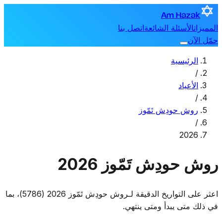
Am Hazak
المميزات
الأسئلة الشائعة
اتصل بنا
حمّل الآن
الرئيسية
/
الأعياد
/
روش حودِش تَمّوز
/
2026
روش حودِش تَمّوز 2026
اعثر على التواريخ الدقيقة لـروش حودِش تَمّوز 2026 (5786)، بما
في ذلك متى يبدأ ومتى ينتهي.