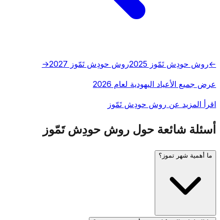
←
روش حودِش تَمّوز 2025
روش حودِش تَمّوز 2027
→
عرض جميع الأعياد اليهودية لعام 2026
اقرأ المزيد عن روش حودِش تَمّوز
أسئلة شائعة حول روش حودِش تَمّوز
ما أهمية شهر تموز؟