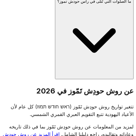
ما الصلوات التي تُتلى في رأس حودش تموز؟
تموز شهر مرتبط بالحداد. السابع عشر من تموز هو يوم صيام يُحيي
ذكرى اختراق أسوار أورشليم، ويُشكّل بداية الأسابيع الثلاثة من
الحداد المؤدية إلى تسعة بآف. وفقاً للتقليد، وقعت خطيئة عجل
الذهب وتحطيم موسى للوحين الأولين خلال هذا الشهر.
تُتلى صلوات رأس حودش المعتادة: نصف الهلل، ويعلِه ويافو،
عن روش حودِش تَمّوز في 2026
وقراءة التوراة، والموساف. رغم أن رأس الشهر نفسه يوم فرح، إلا
أن المجتمع يدرك أن فترة الأسابيع الثلاثة الحزينة تبدأ لاحقاً في
تتغير تواريخ روش حودِش تَمّوز (ראש חודש תמוז) كل عام لأن
الشهر في السابع عشر من تموز.
الأعياد اليهودية تتبع التقويم العبري القمري الشمسي.
لمزيد من المعلومات عن روش حودِش تَمّوز بما في ذلك تاريخه
وعاداته وتقاليده، راجع دليلنا الشامل.
اقرأ المزيد عن روش حودِش