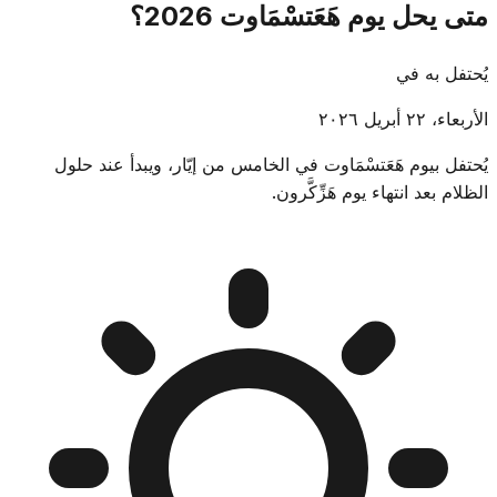
متى يحل يوم هَعَتسْمَاوت 2026؟
يُحتفل به في
الأربعاء، ٢٢ أبريل ٢٠٢٦
يُحتفل بيوم هَعَتسْمَاوت في الخامس من إيّار، ويبدأ عند حلول
الظلام بعد انتهاء يوم هَزِّكَّرون.