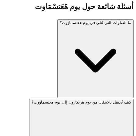
أسئلة شائعة حول يوم هَعَتسْمَاوت
ما الصلوات التي تُتلى في يوم هعتسماؤوت؟
كيف يُحتفل بالانتقال من يوم هزيكارون إلى يوم هعتسماؤوت؟
تتلو مجتمعات كثيرة هلِّل (مع بركة أو بدونها)، والصلاة من أجل
دولة إسرائيل، ومزامير خاصّة. يتلو البعض صلاة "على هنيسّيم"
المعدّلة ليوم هعتسماؤوت، شكراً لله على معجزة قيام إسرائيل.