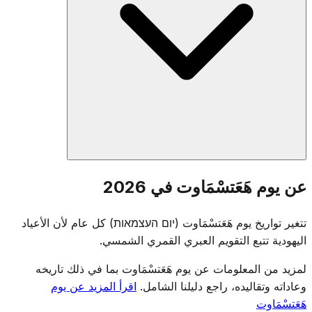
عند المغيب في يوم هزيكارون، تُقام مراسم على جبل هرتسل
عن يوم هَعَتسْمَاوت في 2026
تُعلن الانتقال. تُطفأ شعلات الذكرى التذكارية ويبدأ الاحتفال — من
الحداد إلى الفرح في أمسية واحدة، تأكيداً على الثمن المدفوع من
تتغير تواريخ يوم هَعَتسْمَاوت (יום העצמאות) كل عام لأن الأعياد
أجل الاستقلال.
اليهودية تتبع التقويم العبري القمري الشمسي.
لمزيد من المعلومات عن يوم هَعَتسْمَاوت بما في ذلك تاريخه
وعاداته وتقاليده، راجع دليلنا الشامل.
اقرأ المزيد عن يوم
هَعَتسْمَاوت