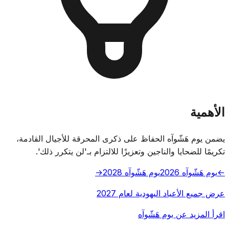
الأهمية
يضمن يوم هَشّوآه الحفاظ على ذكرى المحرقة للأجيال القادمة،
تكريمًا للضحايا والناجين وتعزيزًا للالتزام بـ'لن يتكرر ذلك'.
←
يوم هَشّوآه 2026
يوم هَشّوآه 2028
→
عرض جميع الأعياد اليهودية لعام 2027
اقرأ المزيد عن يوم هَشّوآه