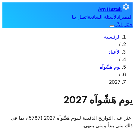
Am Hazak
المميزات
الأسئلة الشائعة
اتصل بنا
حمّل الآن
الرئيسية
/
الأعياد
/
يوم هَشّوآه
/
2027
يوم هَشّوآه 2027
اعثر على التواريخ الدقيقة لـيوم هَشّوآه 2027 (5787)، بما في
ذلك متى يبدأ ومتى ينتهي.