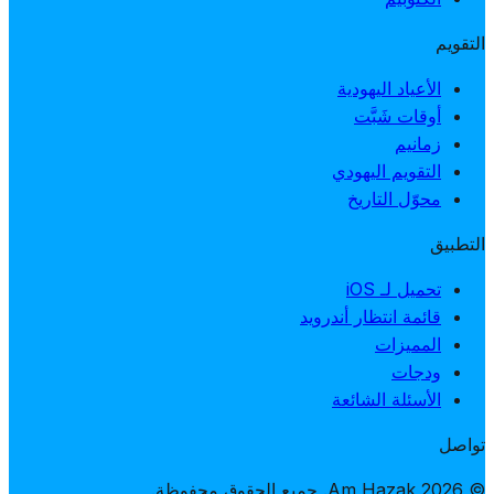
التقويم
الأعياد اليهودية
أوقات شَبَّت
زمانيم
التقويم اليهودي
محوّل التاريخ
التطبيق
تحميل لـ iOS
قائمة انتظار أندرويد
المميزات
ودجات
الأسئلة الشائعة
تواصل
© 2026 Am Hazak. جميع الحقوق محفوظة.