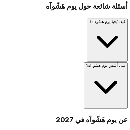
أسئلة شائعة حول يوم هَشّوآه
كيف يُحيا يوم هشّوءاه؟
متى أُسّس يوم هشّوءاه؟
في إسرائيل، يُطلق صفّار إنذار لمدّة دقيقتين في الساعة العاشرة
صباحاً ويقف البلد بأكمله بخشوع. تشمل المراسم شهادات ناجين،
وإضاءة ستّ شموع تذكارية (رمزاً للستّة ملايين)، وقراءة أسماء
الضحايا. تُنكّس الأعلام إلى منتصف السارية.
أسّس الكنيست الإسرائيليّ يوم هشّوءاه عام 1953. اختير تاريخ 27
عن يوم هَشّوآه في 2027
نيسان لقربه من ذكرى انتفاضة غيتو وارسو (15 نيسان 1943)، مع