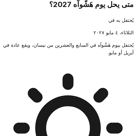
متى يحل يوم هَشّوآه 2027؟
يُحتفل به في
الثلاثاء، ٤ مايو ٢٠٢٧
يُحتفل بيوم هَشّوآه في السابع والعشرين من نيسان، ويقع عادة في
أبريل أو مايو.