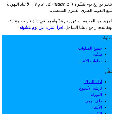
تجنّب التعارض مع عيد الفسح.
تتغير تواريخ يوم هَشّوآه (יום השואה) كل عام لأن الأعياد اليهودية
تتبع التقويم العبري القمري الشمسي.
لمزيد من المعلومات عن يوم هَشّوآه بما في ذلك تاريخه وعاداته
وتقاليده، راجع دليلنا الشامل.
اقرأ المزيد عن يوم هَشّوآه
صلوات
جميع الصلوات
شَبَّت
صلوات الأعياد
تعلّم
أدلة الصلاة
بَرَشَة الأسبوع
التوراة
داف يومي
الأنبياء
الكتوبيم