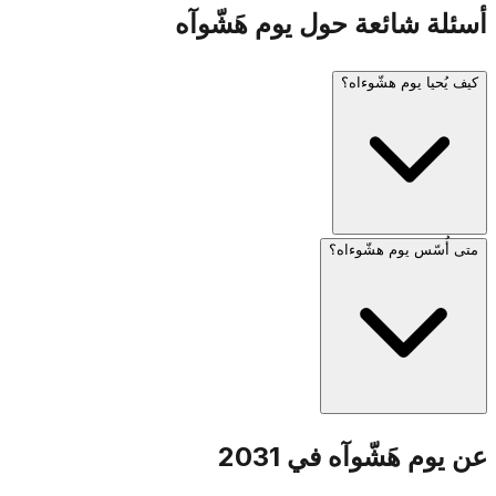
أسئلة شائعة حول يوم هَشّوآه
كيف يُحيا يوم هشّوءاه؟
متى أُسّس يوم هشّوءاه؟
في إسرائيل، يُطلق صفّار إنذار لمدّة دقيقتين في الساعة العاشرة
صباحاً ويقف البلد بأكمله بخشوع. تشمل المراسم شهادات ناجين،
وإضاءة ستّ شموع تذكارية (رمزاً للستّة ملايين)، وقراءة أسماء
الضحايا. تُنكّس الأعلام إلى منتصف السارية.
أسّس الكنيست الإسرائيليّ يوم هشّوءاه عام 1953. اختير تاريخ 27
عن يوم هَشّوآه في 2031
نيسان لقربه من ذكرى انتفاضة غيتو وارسو (15 نيسان 1943)، مع