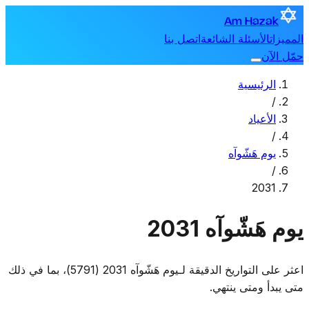
Am Hazak
المميزات
الأسئلة الشائعة
اتصل بنا
حمّل الآن
الرئيسية
/
الأعياد
/
يوم هَشّوآه
/
2031
يوم هَشّوآه 2031
اعثر على التواريخ الدقيقة لـيوم هَشّوآه 2031 (5791)، بما في ذلك
متى يبدأ ومتى ينتهي.