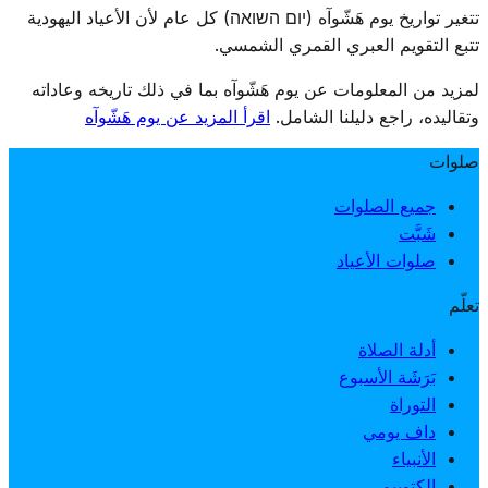
تجنّب التعارض مع عيد الفسح.
تتغير تواريخ يوم هَشّوآه (יום השואה) كل عام لأن الأعياد اليهودية
تتبع التقويم العبري القمري الشمسي.
لمزيد من المعلومات عن يوم هَشّوآه بما في ذلك تاريخه وعاداته
وتقاليده، راجع دليلنا الشامل.
اقرأ المزيد عن يوم هَشّوآه
صلوات
جميع الصلوات
شَبَّت
صلوات الأعياد
تعلّم
أدلة الصلاة
بَرَشَة الأسبوع
التوراة
داف يومي
الأنبياء
الكتوبيم