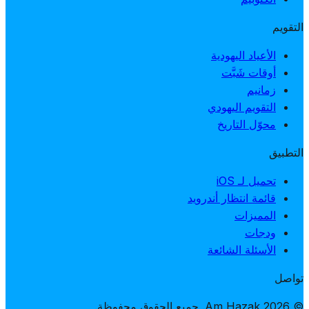
التقويم
الأعياد اليهودية
أوقات شَبَّت
زمانيم
التقويم اليهودي
محوّل التاريخ
التطبيق
تحميل لـ iOS
قائمة انتظار أندرويد
المميزات
ودجات
الأسئلة الشائعة
تواصل
© 2026 Am Hazak. جميع الحقوق محفوظة.