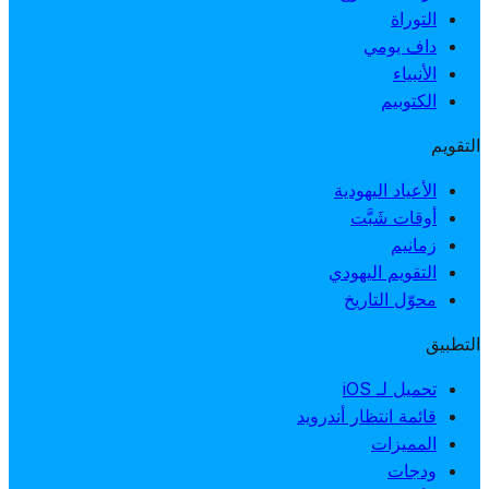
التوراة
داف يومي
الأنبياء
الكتوبيم
التقويم
الأعياد اليهودية
أوقات شَبَّت
زمانيم
التقويم اليهودي
محوّل التاريخ
التطبيق
تحميل لـ iOS
قائمة انتظار أندرويد
المميزات
ودجات