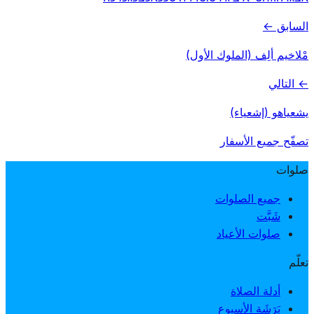
السابق ←
مْلاخيم ألِف (الملوك الأول)
← التالي
يشعياهو (إشعياء)
تصفّح جميع الأسفار
صلوات
جميع الصلوات
شَبَّت
صلوات الأعياد
تعلّم
أدلة الصلاة
بَرَشَة الأسبوع