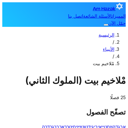
Am Hazak
المميزات
الأسئلة الشائعة
اتصل بنا
حمّل الآن
الرئيسية
/
الأنبياء
/
مْلاخيم بيت
مْلاخيم بيت (الملوك الثاني)
25 فصلًا
تصفّح الفصول
א
ב
ג
ד
ה
ו
ז
ח
ט
י
יא
יב
יג
יד
טו
טז
יז
יח
יט
כ
כא
כב
כג
כד
כה