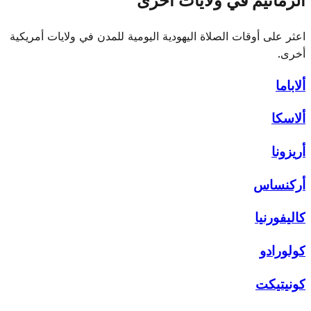
الزمانيم في ولايات أخرى
اعثر على أوقات الصلاة اليهودية اليومية للمدن في ولايات أمريكية
أخرى.
ألاباما
ألاسكا
أريزونا
أركنساس
كاليفورنيا
كولورادو
كونيتيكت