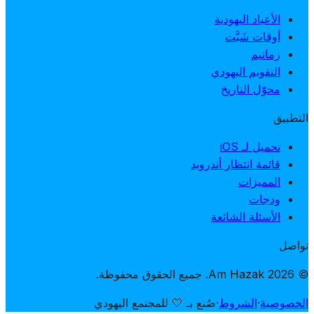
الأعياد اليهودية
أوقات شَبَّت
زمانيم
التقويم اليهودي
محوّل التاريخ
التطبيق
تحميل لـ iOS
قائمة انتظار أندرويد
المميزات
ودجات
الأسئلة الشائعة
تواصل
© 2026 Am Hazak. جميع الحقوق محفوظة.
الخصوصية
·
الشروط
·
صُنع بـ 🤍 للمجتمع اليهودي