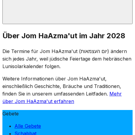
Bei Einbruch der Dunkelheit am Jom HaSikaron findet
Über Jom HaAzma'ut im Jahr 2028
auf dem Herzlberg eine Zeremonie statt, die den
Übergang markiert. Die Flammen der Gedenk-Fackeln
Die Termine für Jom HaAzma'ut (יום העצמאות) ändern
werden gelöscht und die Feierlichkeiten beginnen – von
sich jedes Jahr, weil jüdische Feiertage dem hebräischen
Trauer zu Freude an einem einzigen Abend, als
Lunisolarkalender folgen.
Ausdruck des Preises, der für die Unabhängigkeit
gezahlt wurde.
Weitere Informationen über Jom HaAzma'ut,
einschließlich Geschichte, Bräuche und Traditionen,
finden Sie in unserem umfassenden Leitfaden.
Mehr
über Jom HaAzma'ut erfahren
Gebete
Alle Gebete
Schabbat