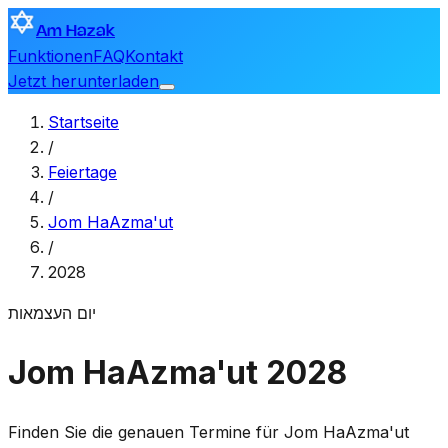
Am Hazak
Funktionen
FAQ
Kontakt
Jetzt herunterladen
Startseite
/
Feiertage
/
Jom HaAzma'ut
/
2028
יום העצמאות
Jom HaAzma'ut 2028
Finden Sie die genauen Termine für Jom HaAzma'ut