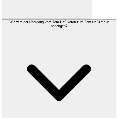
Wie wird der Übergang vom Jom HaSikaron zum Jom HaAzma'ut
Viele Gemeinden sprechen Hallel (mit oder ohne
begangen?
Segensspruch), das Gebet für den Staat Israel und
besondere Psalmen. Manche sprechen das für Jom
HaAzma'ut angepasste Al-Hanissim-Gebet und danken
Gott für das Wunder der Staatsgründung Israels.