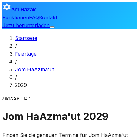
Am Hazak
Funktionen
FAQ
Kontakt
Jetzt herunterladen
Startseite
/
Feiertage
/
Jom HaAzma'ut
/
2029
יום העצמאות
Jom HaAzma'ut 2029
Finden Sie die genauen Termine für Jom HaAzma'ut