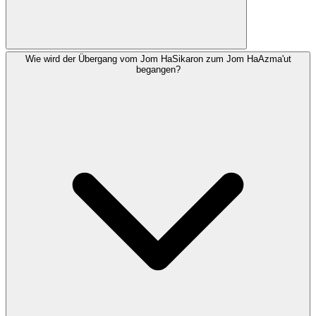
Wie wird der Übergang vom Jom HaSikaron zum Jom HaAzma'ut
Viele Gemeinden sprechen Hallel (mit oder ohne
begangen?
Segensspruch), das Gebet für den Staat Israel und
besondere Psalmen. Manche sprechen das für Jom
HaAzma'ut angepasste Al-Hanissim-Gebet und danken
Gott für das Wunder der Staatsgründung Israels.