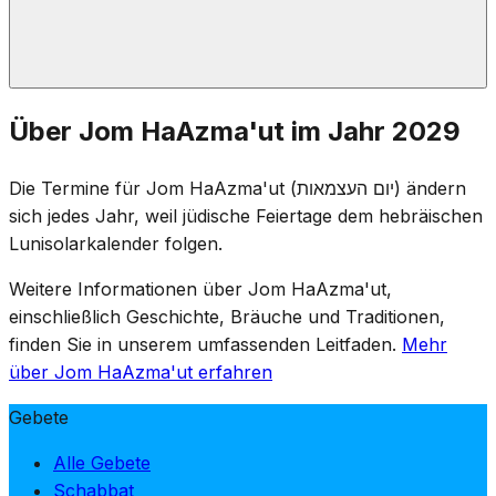
Bei Einbruch der Dunkelheit am Jom HaSikaron findet
Über Jom HaAzma'ut im Jahr 2029
auf dem Herzlberg eine Zeremonie statt, die den
Übergang markiert. Die Flammen der Gedenk-Fackeln
Die Termine für Jom HaAzma'ut (יום העצמאות) ändern
werden gelöscht und die Feierlichkeiten beginnen – von
sich jedes Jahr, weil jüdische Feiertage dem hebräischen
Trauer zu Freude an einem einzigen Abend, als
Lunisolarkalender folgen.
Ausdruck des Preises, der für die Unabhängigkeit
gezahlt wurde.
Weitere Informationen über Jom HaAzma'ut,
einschließlich Geschichte, Bräuche und Traditionen,
finden Sie in unserem umfassenden Leitfaden.
Mehr
über Jom HaAzma'ut erfahren
Gebete
Alle Gebete
Schabbat