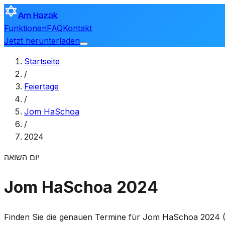
Am Hazak
Funktionen
FAQ
Kontakt
Jetzt herunterladen
Startseite
/
Feiertage
/
Jom HaSchoa
/
2024
יום השואה
Jom HaSchoa 2024
Finden Sie die genauen Termine für Jom HaSchoa 2024 (5