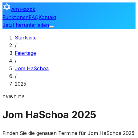
Am Hazak
Funktionen
FAQ
Kontakt
Jetzt herunterladen
Startseite
/
Feiertage
/
Jom HaSchoa
/
2025
יום השואה
Jom HaSchoa 2025
Finden Sie die genauen Termine für Jom HaSchoa 2025