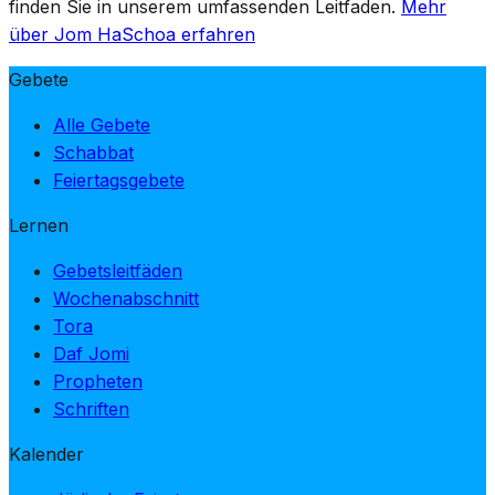
finden Sie in unserem umfassenden Leitfaden.
Mehr
über Jom HaSchoa erfahren
Gebete
Alle Gebete
Schabbat
Feiertagsgebete
Lernen
Gebetsleitfäden
Wochenabschnitt
Tora
Daf Jomi
Propheten
Schriften
Kalender