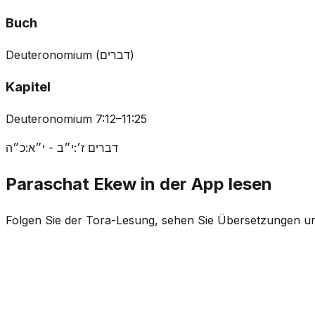
Buch
Deuteronomium
(
דברים
)
Kapitel
Deuteronomium 7:12–11:25
דברים ז׳:י״ב - י״א:כ״ה
Paraschat Ekew in der App lesen
Folgen Sie der Tora-Lesung, sehen Sie Übersetzungen 