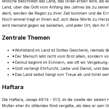
Mosche beschreibt das Land, das Israel erben wird, als e
Land, über das Gott vom Anfang des Jahres bis zu seinem
dient, werden die Regen zu ihrer Zeit kommen und die Er
Noch einmal trägt er ihnen auf, sich diese Worte zu Herze
wird niemand gegen sie bestehen, und jeder Ort, den ihr 
Zentrale Themen
✦
Wohlstand im Land ist Gottes Geschenk, niemals die
✦
Der Mensch lebt nicht vom Brot allein, sondern v
✦
Demut beginnt im Erinnern, wie oft wir Vergebung
✦
Gott verlangt Ehrfurcht, Liebe und Dienst, und das
✦
Das Land selbst hängt von Treue ab und trinkt se
Haftara
Die Haftara, Jesaja 49:14 - 51:3, ist die zweite der siebe
Mutter eher ihr stillendes Kind vergäße, als dass er sein 