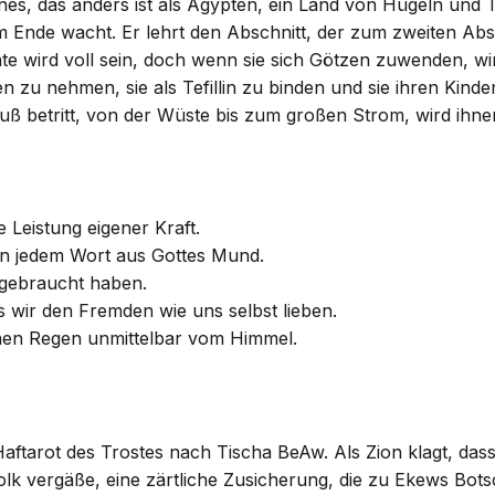
ines, das anders ist als Ägypten, ein Land von Hügeln und
 Ende wacht. Er lehrt den Abschnitt, der zum zweiten Abs
nte wird voll sein, doch wenn sie sich Götzen zuwenden, wi
n zu nehmen, sie als Tefillin zu binden und sie ihren Kind
Fuß betritt, von der Wüste bis zum großen Strom, wird ihn
 Leistung eigener Kraft.
on jedem Wort aus Gottes Mund.
 gebraucht haben.
s wir den Fremden wie uns selbst lieben.
inen Regen unmittelbar vom Himmel.
n Haftarot des Trostes nach Tischa BeAw. Als Zion klagt, das
Volk vergäße, eine zärtliche Zusicherung, die zu Ekews Bots