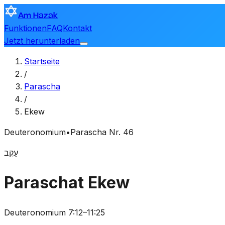
Am Hazak
Funktionen
FAQ
Kontakt
Jetzt herunterladen
Startseite
/
Parascha
/
Ekew
Deuteronomium
•
Parascha Nr. 46
עֵקֶב
Paraschat Ekew
Deuteronomium 7:12–11:25