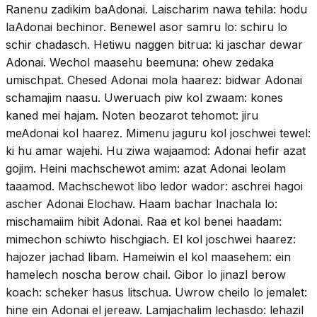
Ranenu zadikim baAdonai. Laischarim nawa tehila: hodu
laAdonai bechinor. Benewel asor samru lo: schiru lo
schir chadasch. Hetiwu naggen bitrua: ki jaschar dewar
Adonai. Wechol maasehu beemuna: ohew zedaka
umischpat. Chesed Adonai mola haarez: bidwar Adonai
schamajim naasu. Uweruach piw kol zwaam: kones
kaned mei hajam. Noten beozarot tehomot: jiru
meAdonai kol haarez. Mimenu jaguru kol joschwei tewel:
ki hu amar wajehi. Hu ziwa wajaamod: Adonai hefir azat
gojim. Heini machschewot amim: azat Adonai leolam
taaamod. Machschewot libo ledor wador: aschrei hagoi
ascher Adonai Elochaw. Haam bachar lnachala lo:
mischamaiim hibit Adonai. Raa et kol benei haadam:
mimechon schiwto hischgiach. El kol joschwei haarez:
hajozer jachad libam. Hameiwin el kol maasehem: ein
hamelech noscha berow chail. Gibor lo jinazl berow
koach: scheker hasus litschua. Uwrow cheilo lo jemalet:
hine ein Adonai el jereaw. Lamjachalim lechasdo: lehazil