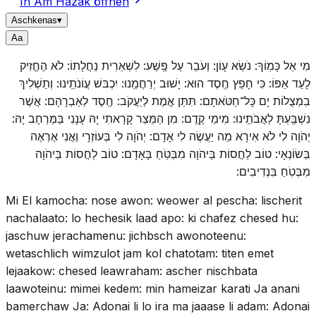
In Am Hazak öffnen
Aschkenas
▾
A
a
מִי אֵל כָּמֽוֹךָ: נֹשֵׂא עָו‍ֹן: וְעֹבֵר עַל פֶּֽשַׁע: לִשְׁאֵרִית נַחֲלָתוֹ: לֹא הֶחֱזִיק
לָעַד אַפּוֹ: כִּי חָפֵץ חֶֽסֶד הוּא: יָשׁוּב יְרַחֲמֵֽנוּ: יִכְבּשׁ עֲו‍ֹנֹתֵֽינוּ: וְתַשְׁלִיךְ
בִמְצֻלוֹת יָם כָּל־חַטֹּאתָם: תִּתֵּן אֱמֶת לְיַעֲקֹב: חֶֽסֶד לְאַבְרָהָם: אֲשֶׁר
נִשְׁבַּֽעְתָּ לַאֲבֹתֵֽינוּ: מִימֵי קֶֽדֶם: מִן הַמֵּצַר קָרָאתִי יָהּ עָנָנִי בַּמֶּרְחָב יָהּ:
יְהֹוָה לִי לֹא אִירָא מַה יַעֲשֶׂה לִי אָדָם: יְהֹוָה לִי בְּעוֹזְרָי וַאֲנִי אֶרְאֶה
בְּשׂוֹנְאָי: טוֹב לַחֲסוֹת בַּיהֹוָה מִבְּטֹֽחַ בָּאָדָם: טוֹב לַחֲסוֹת בַּיהֹוָה
מִבְּטֹֽחַ בִּנְדִיבִים:
Mi El kamocha: nose awon: weower al pescha: lischerit
nachalaato: lo hechesik laad apo: ki chafez chesed hu:
jaschuw jerachamenu: jichbsch awonoteenu:
wetaschlich wimzulot jam kol chatotam: titen emet
lejaakow: chesed leawraham: ascher nischbata
laawoteinu: mimei kedem: min hameizar karati Ja anani
bamerchaw Ja: Adonai li lo ira ma jaaase li adam: Adonai