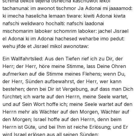
schima bekoli tiejena osnecha kaschuwot lekol
tachanunai: im awonot tischmor Ja Adonai mi jaaaamod:
ki imecha haselicha lemaan tiware: kiwiti Adonai kiwta
nafschi welidwaro hochalti: nafschi laadonai
mischomarim laboker schomrim laboker: jachel Jisrael
el Adonai ki im Adonai hachesed weharbe imo pedut:
wehu jifde et Jisrael mikol awonotaw:
Ein Wallfahrtslied: Aus den Tiefen rief ich zu Dir, der
Herr; der Herr, höre meine Stimme, lass Deine Ohren
aufmerken auf die Stimme meines Flehens; wenn Du,
der Herr, Sünden aufbewahrst, der Herr, wer kann
bestehen; denn bei Dir ist Vergebung, auf dass man Dich
fürchtet; ich warte auf den Herrn, meine Seele wartet,
und auf Sein Wort hoffe ich; meine Seele wartet auf den
Herrn mehr als Wächter auf den Morgen, Wächter auf
den Morgen; Israel hoffe auf den Herrn, denn beim
Herrn ist Güte, und bei Ihm ist reiche Erlösung; und Er
wird Israel erlösen aus all seinen Sünden: