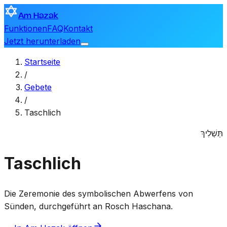
Am Hazak
Funktionen
FAQ
Kontakt
Jetzt herunterladen
Startseite
/
Gebete
/
Taschlich
תַּשְׁלִיךְ
Taschlich
Die Zeremonie des symbolischen Abwerfens von
Sünden, durchgeführt an Rosch Haschana.