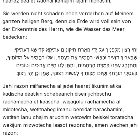
haarez dea et Adonai kamajim lajam mchasim:
Sie werden nicht schaden noch verderben auf Meinem
ganzen heiligen Berg, denn die Erde wird voll sein von
der Erkenntnis des Herrn, wie die Wasser das Meer
bedecken:
יְהִי רָצוֹן מִלְּפָנֶיךָ עַל יְדֵי הֲאָרַת תִּיקּוּנִים עַתִּיקָא קַדִּישָׁא דְעַתִּיקִין
שֶׁבֶּאָרִיךְ דִזְעֵיר יִכְבְּשׁוּ רַחֲמֶיךָ אֶת כַּעֲסְךָ, וְיָגֹּלוּ רַחֲמֶיךָ עַל מִדּוֹתֶיךָ,
וְתִתְנַהֵג עִמָּנוּ בְּמִדַּת הָרַחֲמִים, וְתִתֶּן לָנוּ חַיִּים אֲרוּכִים וְטוֹבִים
בְּעִסְקֵי תּוֹרָתֶךָ וְקִיּוּם מִצְו‍ֹתֶיךָ לַעֲשׂוֹת רְצוֹנְךָ, אָמֵן וְכֵן יְהִי רָצוֹן:
Jehi razon milfanecha al jedei haarat tikunim atika
kadischa deatikin schebearich diseir jichbschu
rachamecha et kaascha, wejagolu rachamecha al
midotecha, wetitnaheg imanu bemidat harachamim,
wetiten lanu chajim aruchim wetowim beiskei toratecha
wekijum mizwotecha laasot rezoncha, amen wechen jehi
razon: