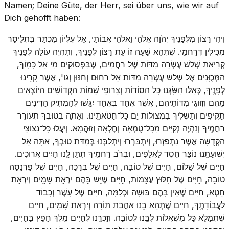
Namen; Deine Güte, der Herr, sei über uns, wie wir auf
Dich gehofft haben:
וִיהִי רָצוֹן מִלְּפָנֶֽיךָ יְהֹוָה אֱלֹהַי וֵאלֹהֵי אֲבוֹתַי, אֵל עֶלְיוֹן מֻכְתָּר בִּתְלֵיסַר
מְכִילִין דְּרַחֲמֵי. שֶׁתְּהֵא שָׁעָה זוֹ עֵת רָצוֹן לְפָנֶֽיךָ, וְתִהְיֶה עוֹלָה לְפָנֶֽיךָ
קְרִיאַת שְׁלשׁ עֶשְׂרֵה מִדּוֹת שֶׁל רַחֲמִים, שֶׁבִּפְסוּקִים מִי אֵל כָּמֽוֹךָ,
הַמְּכֻוָּנִים אֶל שְׁלשׁ עֶשְׂרֵה מִדּוֹת אֵל רַחוּם וְחַנּוּן וְגו', אֲשֶׁר קָרִֽינוּ
לְפָנֶֽיךָ, כְּאִלּוּ הִשַּֽׂגְנוּ כָּל הַסּוֹדוֹת וְצֵרוּפֵי שֵׁמוֹת הַקְּדוֹשִׁים הַיּוֹצְאִים
מֵהֶם וְזִוּוּגֵי מִדּוֹתֵיהֶם, אֲשֶׁר אֶחָד בְּאֶחָד יִגָּֽשׁוּ לְהַמְתִּיק הַדִּינִים
תַּקִּיפִים וְתַשְׁלִיךְ בִּמְצוּלוֹת יָם כָּל־חַטֹּאתֵֽינוּ. וְאַתָּה בְּטוּבְךָ תְּעוֹרֵר
רַחֲמֶֽיךָ וְנִהְיֶה נְקִיִּים מִכָּל־טֻמְאָה וְחֶלְאָה וְזוּהֲמָא. וְיַעֲלוּ כָּל־נִצּוֹצֵי
הַקְּדֻשָּׁה אֲשֶׁר נִתְפַּזְרוּ, וְיִתְבַּרְרוּ וְיִתְלַבְּנוּ בְּמִדַּת טוּבְךָ, אַתָּה אֵל
יְשׁוּעָתֵֽנוּ נוֹצֵר חֶֽסֶד לָאֲלָפִים, וּבְרֹב רַחֲמֶֽיךָ תִּתֵּן לָֽנוּ חַיִים אֲרוּכִים.
חַיִּים שֶׁל שָׁלוֹם, חַיִּים שֶׁל טוֹבָה, חַיִּים שֶׁל בְּרָכָה, חַיִּים שֶׁל פַּרְנָסָה
טוֹבָה, חַיִּים שֶׁל חִלּוּץ עֲצָמוֹת, חַיִּים שֶׁיֵּשׁ בָּהֶם יִרְאַת שָׁמַֽיִם וְיִרְאַת
חֵטְא, חַיִּים שֶׁאֵין בָּהֶם בּוּשָׁה וּכְלִמָּה, חַיִּים שֶׁל עֽשֶׁר וְכָבוֹד
לַעֲבוֹדָתֶֽךָ, חַיִּים שֶׁתְּהֵא בָֽנוּ אַהֲבַת תּוֹרָה וְיִרְאַת שָׁמַֽיִם, חַיִּים
שֶׁתְמַלֵּא כָּל מִשְׁאֲלוֹת לִבֵּֽנוּ לְטוֹבָה. וְזָכְרֵֽנוּ לְחַיִּים מֶֽלֶךְ חָפֵץ בַּחַיִּים,