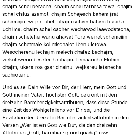
chajim schel beracha, chajim schel farnesa towa, chajim
schel chiluz azamot, chajim Schejesch bahem jirat
schamajim wejirat chet, chajim schein bahem buscha
uchlima, chajim schel oscher wechawod laawodatecha,
chajim schetehei wanu ahawat Tora wejirat schamajim,
chajim schetmale kol mischalot libenu letowa.
Wesocherenu lechajim melech chafez bachajim,
wekotewenu besefer hachajim. Lemaancha Elohim
chajim, ukera roa gsar dineinu, wejikareu lefanecha
sachijoteinu:
Und es sei Dein Wille vor Dir, der Herr, mein Gott und
Gott meiner Väter, höchster Gott, gekrönt mit den
dreizehn Barmherzigkeitsattributen, dass diese Stunde
eine Zeit des Wohlgefallens vor Dir sei, und die
Rezitation der dreizehn Barmherzigkeitsattribute in den
Versen „Wer ist ein Gott wie Du“, die den dreizehn
Attributen „Gott, barmherzig und gnädig“ usw.