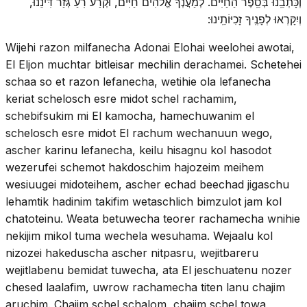
וְכָּתְבֵֽנוּ בְּסֵֽפֶר הַחַיִּים. לְמַעֲנְךָ אֱלֹהִים חַיִּים, וּקְרַע רֹֽעַ גְּזַר דִּינֵנוּ,
וְיִקָּרְאוּ לְפָנֶֽיךָ זָכִיּוֹתֵֽינוּ:
Wijehi razon milfanecha Adonai Elohai weelohei awotai,
El Eljon muchtar bitleisar mechilin derachamei. Schetehei
schaa so et razon lefanecha, wetihie ola lefanecha
keriat schelosch esre midot schel rachamim,
schebifsukim mi El kamocha, hamechuwanim el
schelosch esre midot El rachum wechanuun wego,
ascher karinu lefanecha, keilu hisagnu kol hasodot
wezerufei schemot hakdoschim hajozeim meihem
wesiuugei midoteihem, ascher echad beechad jigaschu
lehamtik hadinim takifim wetaschlich bimzulot jam kol
chatoteinu. Weata betuwecha teorer rachamecha wnihie
nekijim mikol tuma wechela wesuhama. Wejaalu kol
nizozei hakeduscha ascher nitpasru, wejitbareru
wejitlabenu bemidat tuwecha, ata El jeschuatenu nozer
chesed laalafim, uwrow rachamecha titen lanu chajim
aruchim. Chajim schel schalom, chajim schel towa,