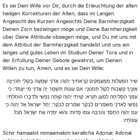
Es sei Dein Wille vor Dir, durch die Erleuchtung der alten
heiligen Korrekturen der Alten, dass im Langen
Angesicht des Kurzen Angesichts Deine Barmherzigkeit
Deinen Zorn bezwingen möge und Deine Barmherzigkeit
über Deine Attribute obsiegen möge, und Du mit uns mit
dem Attribut der Barmherzigkeit handelst und uns ein
langes und gutes Leben im Studium Deiner Tora und in
der Erfüllung Deiner Gebote gewährst, um Deinen
Willen zu tun, Amen, und es sei Dein Wille:
שִׁיר הַמַּעֲלוֹת מִמַּעֲמַקִּים קְרָאתִיךָ יְהֹוָה: אֲדֹנָי שִׁמְעָה בְּקוֹלִי תִּהְיֶינָה
אָזְנֶיךָ קַשֻּׁבוֹת לְקוֹל תַּחֲנוּנָי: אִם עֲו‍ֹנוֹת תִּשְׁמָר יָהּ אֲדֹנָי מִי יַעֲמֹד: כִּי
עִמְּךָ הַסְּלִיחָה לְמַעַן תִּוָרֵא: קִוִּיתִי יְהֹוָה קִוְּתָה נַפְשִׁי וְלִדְבָרוֹ הוֹחָלְתִּי:
נַפְשִׁי לַאדֹנָי מִשֹּׁמְרִים לַבֹּקֶר שֹׁמְרִים לַבֹּקֶר: יַחֵל יִשְּׂרָאֵל אֶל יְהֹוָה כִּי
עִם יְהֹוָה הַחֶסֶד וְהַרְבֵּה עִמּוֹ פְדוּת: וְהוּא יִפְדֶּה אֶת יִשְּׂרָאֵל מִכֹּל
עֲו‍ֹנוֹתָיו:
Schir hamaalot mimaamakim keraticha Adonai: Adonai