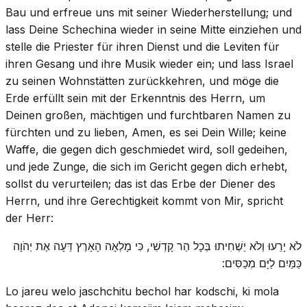
Bau und erfreue uns mit seiner Wiederherstellung; und
lass Deine Schechina wieder in seine Mitte einziehen und
stelle die Priester für ihren Dienst und die Leviten für
ihren Gesang und ihre Musik wieder ein; und lass Israel
zu seinen Wohnstätten zurückkehren, und möge die
Erde erfüllt sein mit der Erkenntnis des Herrn, um
Deinen großen, mächtigen und furchtbaren Namen zu
fürchten und zu lieben, Amen, es sei Dein Wille; keine
Waffe, die gegen dich geschmiedet wird, soll gedeihen,
und jede Zunge, die sich im Gericht gegen dich erhebt,
sollst du verurteilen; das ist das Erbe der Diener des
Herrn, und ihre Gerechtigkeit kommt von Mir, spricht
der Herr:
לֹא יָרֵעוּ וְלֹא יַשְׁחִיתוּ בְּכָל הַר קָדְשִׁי, כִּי מָלְאָה הָאָרֶץ דֵּעָה אֶת יְהֹוָה
כַּמַּיִם לַיָּם מְכַסִּים:
Lo jareu welo jaschchitu bechol har kodschi, ki mola