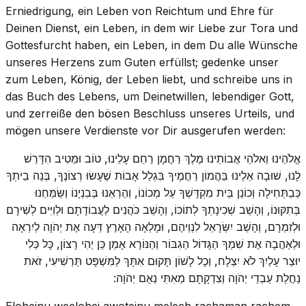
Erniedrigung, ein Leben von Reichtum und Ehre für
Deinen Dienst, ein Leben, in dem wir Liebe zur Tora und
Gottesfurcht haben, ein Leben, in dem Du alle Wünsche
unseres Herzens zum Guten erfüllst; gedenke unser
zum Leben, König, der Leben liebt, und schreibe uns in
das Buch des Lebens, um Deinetwillen, lebendiger Gott,
und zerreiße den bösen Beschluss unseres Urteils, und
mögen unsere Verdienste vor Dir ausgerufen werden:
אֱלֹהֵינוּ וֵאלֹהֵי אֲבוֹתֵינוּ מֶלֶךְ רַחֲמָן רַחֵם עָלֵינוּ, טוֹב וּמֵטִיב הִדָּרֵשׁ
לָנוּ, שׁוּבָה אֵלֵינוּ בַּהֲמוֹן רַחֲמֶיךָ בִּגְלַל אָבוֹת שֶׁעָשׂוּ רְצוֹנֶךָ, בְּנֵה בֵיתְךָ
כְּבַתְּחִילָה וְכוֹנֵן בֵּית מִקְדָּשְׁךָ עַל מְכוֹנוֹ, וְהַרְאֵנוּ בְּבִנְיָנוֹ וְשַּׂמְּחֵנוּ
בְּתִקּוּנוֹ, וְהָשֵׁב שְׁכִינָתְךָ לְתוֹכוֹ, וְהָשֵׁב כֹּהֲנִים לַעֲבוֹדָתָם וּלְוִיִּים לְשִׁירָם
וּלְזִמְרָם, וְהָשֵׁב יִשְּׂרָאֵל לִנְוֵיהֶם, וּמָלְאָה הָאָרֶץ דֵּעָה אֶת יְהֹוָה לְיִרְאָה
וּלְאַהֲבָה אֶת שִׁמְךָ הַגָּדוֹל הַגִבּוֹר וְהַנּוֹרָא אָמֵן כֵּן יְהִי רָצוֹן, כָּל כְּלִי
יוּצַר עָלַיִךְ לֹא יִצְלָח, וְכָל לָשׁוֹן תָּקוּם אִתָּךְ לַמִּשְׁפָּט תַּרְשִׁיעִי, זֹאת
נַחֲלַת עַבְדֵי יְהֹוָה וְצִדְקָתָם מֵאִתִּי נְאֻם יְהֹוָה:
Eloheinu weelohei awoteinu melech rachaman rachem