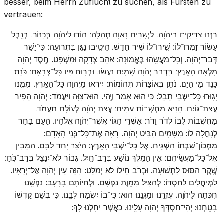
besser, beim Herrn Zuflucht zu suchen, als Fürsten zu
vertrauen:
רַנְּנוּ צַדִּיקִים בַּיהֹוָה. לַיְשָׁרִים נָאוָה תְּהִלָּה: הוֹדוּ לַיהֹוָה בְּכִנּוֹר. בְּנֵֽבֶל
עָשׂוֹר זַמְּרוּ־לוֹ: שִֽׁירוּ־לוֹ שִׁיר חָדָשׁ. הֵיטִֽיבוּ נַגֵּן בִּתְרוּעָה: כִּי־יָשָׁר
דְּבַר־יְהֹוָה. וְכָל־מַעֲשֵֽׂהוּ בֶּאֱמוּנָה: אֹהֵב צְדָקָה וּמִשְׁפָּט. חֶֽסֶד יְהֹוָה
מָלְאָה הָאָֽרֶץ: בִּדְבַר יְהֹוָה שָׁמַֽיִם נַעֲשׂוּ. וּבְרֽוּחַ פִּיו כָּל־צְבָאָם: כֹּנֵס
כַּנֵּד מֵי הַיָּם. נֹתֵן בְּאוֹצָרוֹת תְּהוֹמוֹת: יִירְאוּ מֵיְהֹוָה כָּל־הָאָֽרֶץ. מִמֶּֽנּוּ
יָגֽוּרוּ כָּל־ישְׁבֵי תֵבֵל: כִּי הוּא אָמַר וַיֶּֽהִי. הוּא־צִוָּה וַיַּעֲמֹד: יְהֹוָה הֵפִיר
עֲצַת־גּוֹיִם. הֵנִיא מַחְשְׁבוֹת עַמִּים: עֲצַת יְהֹוָה לְעוֹלָם תַּעֲמֹד.
מַחְשְׁבוֹת לִבּוֹ לְדֹר וָדֹר: אַשְׁרֵי הַגּוֹי אֲשֶׁר־יְהֹוָה אֱלֹהָיו. הָעָם בָּחַר
לְנַֽחֲלָה לוֹ: מִשָּׁמַֽיִם הִבִּיט יְהֹוָה. רָאָה אֶת־כָּל־בְּנֵי הָאָדָם:
מִמְּכוֹן־שִׁבְתּוֹ הִשְׁגִּֽיחַ. אֶל כָּל־ישְׁבֵי הָאָֽרֶץ: הַיֹּצֵר יַֽחַד לִבָּם. הַמֵּבִין
אֶל־כָּל־מַעֲשֵׂיהֶם: אֵין הַמֶּֽלֶךְ נוֹשָׁע בְּרָב־חָֽיִל. גִבּוֹר לֹא־יִנָּצֵל בְּרָב־כֹּֽחַ:
שֶֽׁקֶר הַסּוּס לִתְשׁוּעָה. וּבְרֹב חֵילוֹ לֹא יְמַלֵּט: הִנֵּה עֵין יְהֹוָה אֶל־יְרֵאָיו.
לַמְיַחֲלִים לְחַסְדּוֹ: לְהַצִּיל מִמָּֽוֶת נַפְשָׁם. וּלְחַיּוֹתָם בָּרָעָב: נַפְשֵֽׁנוּ
חִכְּתָה לַיהֹוָה. עֶזְרֵֽנוּ וּמָגִנֵּֽנוּ הוּא: כִּי־בוֹ יִשְׂמַח לִבֵּֽנוּ. כִּי בְשֵׁם קָדְשׁוֹ
בָטָֽחְנוּ: יְהִי־חַסְדְּךָ יְהֹוָה עָלֵֽינוּ. כַּאֲשֶׁר יִחַֽלְנוּ לָךְ: