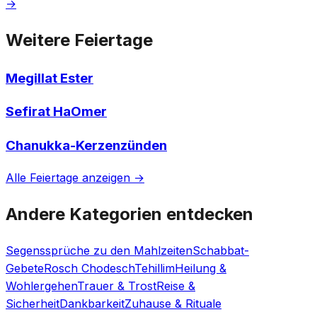
→
Weitere Feiertage
Megillat Ester
Sefirat HaOmer
Chanukka-Kerzenzünden
Alle Feiertage anzeigen →
Andere Kategorien entdecken
Segenssprüche zu den Mahlzeiten
Schabbat-
Gebete
Rosch Chodesch
Tehillim
Heilung &
Wohlergehen
Trauer & Trost
Reise &
Sicherheit
Dankbarkeit
Zuhause & Rituale