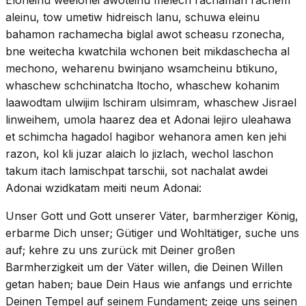
aleinu, tow umetiw hidreisch lanu, schuwa eleinu
bahamon rachamecha biglal awot scheasu rzonecha,
bne weitecha kwatchila wchonen beit mikdaschecha al
mechono, weharenu bwinjano wsamcheinu btikuno,
whaschew schchinatcha ltocho, whaschew kohanim
laawodtam ulwijim lschiram ulsimram, whaschew Jisrael
linweihem, umola haarez dea et Adonai lejiro uleahawa
et schimcha hagadol hagibor wehanora amen ken jehi
razon, kol kli juzar alaich lo jizlach, wechol laschon
takum itach lamischpat tarschii, sot nachalat awdei
Adonai wzidkatam meiti neum Adonai:
Unser Gott und Gott unserer Väter, barmherziger König,
erbarme Dich unser; Gütiger und Wohltätiger, suche uns
auf; kehre zu uns zurück mit Deiner großen
Barmherzigkeit um der Väter willen, die Deinen Willen
getan haben; baue Dein Haus wie anfangs und errichte
Deinen Tempel auf seinem Fundament; zeige uns seinen