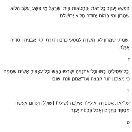
בְּפֶשַׁע יַֽעֲקֹב כׇּל־זֹאת וּבְחַטֹּאות בֵּית יִשְׂרָאֵל מִֽי־פֶשַׁע יַעֲקֹב הֲלוֹא
שֹֽׁמְרוֹן וּמִי בָּמוֹת יְהוּדָה הֲלוֹא יְרוּשָׁלָֽ͏ִם׃
ו
וְשַׂמְתִּי שֹׁמְרוֹן לְעִי הַשָּׂדֶה לְמַטָּעֵי כָרֶם וְהִגַּרְתִּי לַגַּי אֲבָנֶיהָ וִיסֹדֶיהָ
אֲגַלֶּֽה׃
ז
וְכׇל־פְּסִילֶיהָ יֻכַּתּוּ וְכׇל־אֶתְנַנֶּיהָ יִשָּׂרְפוּ בָאֵשׁ וְכׇל־עֲצַבֶּיהָ אָשִׂים שְׁמָמָה
כִּי מֵאֶתְנַן זוֹנָה קִבָּצָה וְעַד־אֶתְנַן זוֹנָה יָשֽׁוּבוּ׃
ח
עַל־זֹאת אֶסְפְּדָה וְאֵילִילָה אֵילְכָה (שילל) [שׁוֹלָל] וְעָרוֹם אֶעֱשֶׂה
מִסְפֵּד כַּתַּנִּים וְאֵבֶל כִּבְנוֹת יַעֲנָֽה׃
ט