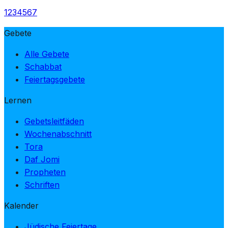
1
2
3
4
5
6
7
Gebete
Alle Gebete
Schabbat
Feiertagsgebete
Lernen
Gebetsleitfäden
Wochenabschnitt
Tora
Daf Jomi
Propheten
Schriften
Kalender
Jüdische Feiertage