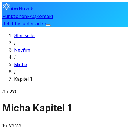
Am Hazak
Funktionen
FAQ
Kontakt
Jetzt herunterladen
Startseite
/
Nevi'im
/
Micha
/
Kapitel 1
מיכה
א
Micha
Kapitel 1
16 Verse