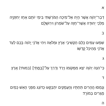
א
דְּבַר־יְהֹוָה אֲשֶׁר הָיָה אֶל־מִיכָה הַמֹּרַשְׁתִּי בִּימֵי יוֹתָם אָחָז יְחִזְקִיָּה
מַלְכֵי יְהוּדָה אֲשֶׁר־חָזָה עַל־שֹׁמְרוֹן וִירֽוּשָׁלָֽ͏ִם׃
ב
שִׁמְעוּ עַמִּים כֻּלָּם הַקְשִׁיבִי אֶרֶץ וּמְלֹאָהּ וִיהִי אֲדֹנָי יֱהֹוִה בָּכֶם לְעֵד
אֲדֹנָי מֵהֵיכַל קׇדְשֽׁוֹ׃
ג
כִּֽי־הִנֵּה יְהֹוָה יֹצֵא מִמְּקוֹמוֹ וְיָרַד וְדָרַךְ עַל־[בָּמֳתֵי] (במותי) אָֽרֶץ׃
ד
וְנָמַסּוּ הֶֽהָרִים תַּחְתָּיו וְהָעֲמָקִים יִתְבַּקָּעוּ כַּדּוֹנַג מִפְּנֵי הָאֵשׁ כְּמַיִם
מֻגָּרִים בְּמוֹרָֽד׃
ה