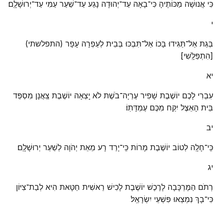
כִּי אֲנוּשָׁה מַכּוֹתֶיהָ כִּי־בָאָה עַד־יְהוּדָה נָגַע עַד־שַׁעַר עַמִּי עַד־יְרוּשָׁלָֽ͏ִם׃
י
בְּגַת אַל־תַּגִּידוּ בָּכוֹ אַל־תִּבְכּוּ בְּבֵית לְעַפְרָה עָפָר (התפלשתי)
[הִתְפַּלָּֽשִׁי]׃
יא
עִבְרִי לָכֶם יוֹשֶׁבֶת שָׁפִיר עֶרְיָה־בֹשֶׁת לֹא יָֽצְאָה יוֹשֶׁבֶת צַֽאֲנָן מִסְפַּד
בֵּית הָאֵצֶל יִקַּח מִכֶּם עֶמְדָּתֽוֹ׃
יב
כִּֽי־חָלָֽה לְטוֹב יוֹשֶׁבֶת מָרוֹת כִּֽי־יָרַד רָע מֵאֵת יְהֹוָה לְשַׁעַר יְרוּשָׁלָֽ͏ִם׃
יג
רְתֹם הַמֶּרְכָּבָה לָרֶכֶשׁ יוֹשֶׁבֶת לָכִישׁ רֵאשִׁית חַטָּאת הִיא לְבַת־צִיּוֹן
כִּי־בָךְ נִמְצְאוּ פִּשְׁעֵי יִשְׂרָאֵֽל׃