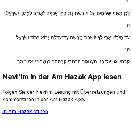
יד
לָכֵן תִּתְּנִי שִׁלּוּחִים עַל מוֹרֶשֶׁת גַּת בָּתֵּי אַכְזִיב לְאַכְזָב לְמַלְכֵי יִשְׂרָאֵֽל׃
טו
עֹד הַיֹּרֵשׁ אָבִי לָךְ יוֹשֶׁבֶת מָֽרֵשָׁה עַד־עֲדֻלָּם יָבוֹא כְּבוֹד יִשְׂרָאֵֽל׃
טז
קׇרְחִי וָגֹזִּי עַל־בְּנֵי תַּעֲנוּגָיִךְ הַרְחִבִי קׇרְחָתֵךְ כַּנֶּשֶׁר כִּי גָלוּ מִמֵּֽךְ׃
Nevi'im in der Am Hazak App lesen
Folgen Sie der Nevi'im-Lesung mit Übersetzungen und
Kommentaren in der Am Hazak App.
In Am Hazak öffnen