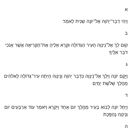
א
וַיְהִי דְבַר־יְהֹוָה אֶל־יוֹנָה שֵׁנִית לֵאמֹֽר׃
ב
קוּם לֵךְ אֶל־נִֽינְוֵה הָעִיר הַגְּדוֹלָה וּקְרָא אֵלֶיהָ אֶת־הַקְּרִיאָה אֲשֶׁר אָנֹכִי
דֹּבֵר אֵלֶֽיךָ׃
ג
וַיָּקׇם יוֹנָה וַיֵּלֶךְ אֶל־נִֽינְוֵה כִּדְבַר יְהֹוָה וְנִֽינְוֵה הָיְתָה עִיר־גְּדוֹלָה לֵֽאלֹהִים
מַהֲלַךְ שְׁלֹשֶׁת יָמִֽים׃
ד
וַיָּחֶל יוֹנָה לָבוֹא בָעִיר מַהֲלַךְ יוֹם אֶחָד וַיִּקְרָא וַיֹּאמַר עוֹד אַרְבָּעִים יוֹם
וְנִֽינְוֵה נֶהְפָּֽכֶת׃
ה