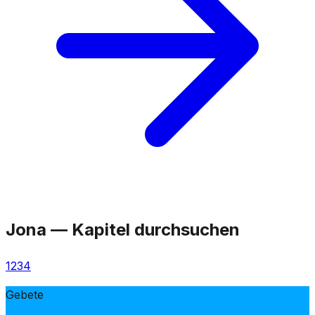
Jona
—
Kapitel durchsuchen
1
2
3
4
Gebete