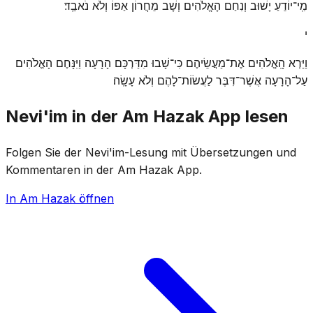
מִֽי־יוֹדֵעַ יָשׁוּב וְנִחַם הָאֱלֹהִים וְשָׁב מֵחֲרוֹן אַפּוֹ וְלֹא נֹאבֵֽד׃
י
וַיַּרְא הָֽאֱלֹהִים אֶת־מַעֲשֵׂיהֶם כִּי־שָׁבוּ מִדַּרְכָּם הָרָעָה וַיִּנָּחֶם הָאֱלֹהִים
עַל־הָרָעָה אֲשֶׁר־דִּבֶּר לַעֲשׂוֹת־לָהֶם וְלֹא עָשָֽׂה׃
Nevi'im in der Am Hazak App lesen
Folgen Sie der Nevi'im-Lesung mit Übersetzungen und
Kommentaren in der Am Hazak App.
In Am Hazak öffnen