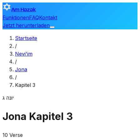
Am Hazak
Funktionen
FAQ
Kontakt
Jetzt herunterladen
Startseite
/
Nevi'im
/
Jona
/
Kapitel 3
יונה
ג
Jona
Kapitel 3
10 Verse