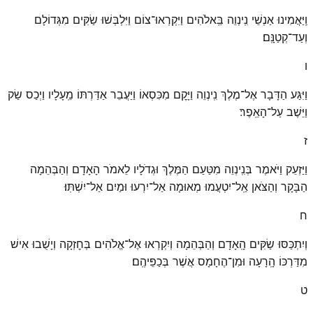
וַֽיַּאֲמִינוּ אַנְשֵׁי נִֽינְוֵה בֵּֽאלֹהִים וַיִּקְרְאוּ־צוֹם וַיִּלְבְּשׁוּ שַׂקִּים מִגְּדוֹלָם
וְעַד־קְטַנָּֽם׃
ו
וַיִּגַּע הַדָּבָר אֶל־מֶלֶךְ נִֽינְוֵה וַיָּקׇם מִכִּסְאוֹ וַיַּעֲבֵר אַדַּרְתּוֹ מֵֽעָלָיו וַיְכַס שַׂק
וַיֵּשֶׁב עַל־הָאֵֽפֶר׃
ז
וַיַּזְעֵק וַיֹּאמֶר בְּנִֽינְוֵה מִטַּעַם הַמֶּלֶךְ וּגְדֹלָיו לֵאמֹר הָאָדָם וְהַבְּהֵמָה
הַבָּקָר וְהַצֹּאן אַֽל־יִטְעֲמוּ מְאוּמָה אַל־יִרְעוּ וּמַיִם אַל־יִשְׁתּֽוּ׃
ח
וְיִתְכַּסּוּ שַׂקִּים הָֽאָדָם וְהַבְּהֵמָה וְיִקְרְאוּ אֶל־אֱלֹהִים בְּחׇזְקָה וְיָשֻׁבוּ אִישׁ
מִדַּרְכּוֹ הָֽרָעָה וּמִן־הֶחָמָס אֲשֶׁר בְּכַפֵּיהֶֽם׃
ט