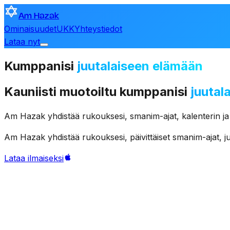
Am Hazak
Ominaisuudet
UKK
Yhteystiedot
Lataa nyt
Kumppanisi
juutalaiseen elämään
Kauniisti
muotoiltu
kumppanisi
juutal
Am
Hazak
yhdistää
rukouksesi,
smanim-ajat,
kalenterin
ja
Am
Hazak
yhdistää
rukouksesi,
päivittäiset
smanim-ajat,
j
Lataa ilmaiseksi