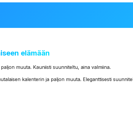
aiseen elämään
paljon
muuta.
Kauniisti
suunniteltu,
aina
valmiina.
uutalaisen
kalenterin
ja
paljon
muuta.
Eleganttisesti
suunnitel