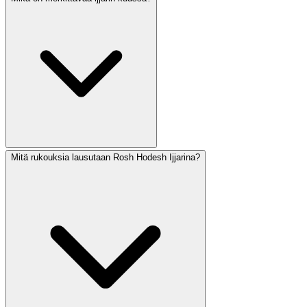
Mitä rukouksia lausutaan Rosh Hodesh Ijjarina?
Ijjar osuu kokonaan Omer-laskukauden sisään, ja se
sisältää useita merkittäviä päiviä: Pesah Sheni (14. päivä),
Lag BaOmer (18. päivä) ja Jom Jerushalajim (28. päivä).
Israelissa myös Jom HaZikaron (4. päivä) ja Jom
HaAtsmaut (5. päivä) osuvat ijjariin. Kuukausi liitetään
parantamiseen — ijjarin heprealaiset kirjaimet
muodostavat lyhenteen sanoista 'Ani Hashem Rofecha'
(Minä olen Herra, sinun parantajasi).