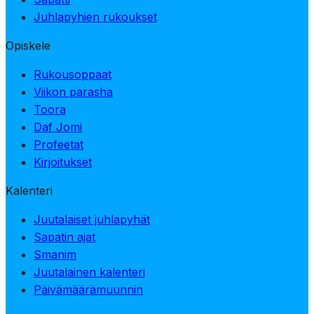
Juhlapyhien rukoukset
Opiskele
Rukousoppaat
Viikon parasha
Toora
Daf Jomi
Profeetat
Kirjoitukset
Kalenteri
Juutalaiset juhlapyhät
Sapatin ajat
Smanim
Juutalainen kalenteri
Päivämäärämuunnin