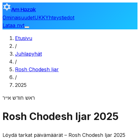
Am Hazak
Ominaisuudet
UKK
Yhteystiedot
Lataa nyt
Etusivu
/
Juhlapyhät
/
Rosh Chodesh Ijar
/
2025
ראש חודש אייר
Rosh Chodesh Ijar 2025
Löydä tarkat päivämäärät – Rosh Chodesh Ijar 2025