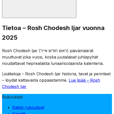
Tavanomaiset Rosh Hodesh -rukoukset lausutaan:
Tietoa – Rosh Chodesh Ijar vuonna
puolikas Hallel, Ya'ale V'Yavo, Toora-luku ja Musaf.
2025
Koska Rosh Hodesh Ijjar osuu Omer-kauden sisään,
Omer-laskenta jatkuu iltapalveluksissa. Omerin
Rosh Chodesh Ijar (ראש חודש אייר) päivämäärät
puolisuruajan tavat pysyvät voimassa myös itse Rosh
muuttuvat joka vuosi, koska juutalaiset juhlapyhät
Hodesh -päivänä.
noudattavat heprealaista lunaarisolaarista kalenteria.
Lisätietoja – Rosh Chodesh Ijar historia, tavat ja perinteet
– löydät kattavasta oppaastamme.
Lue lisää – Rosh
Chodesh Ijar
Rukoukset
Kaikki rukoukset
Sapatti