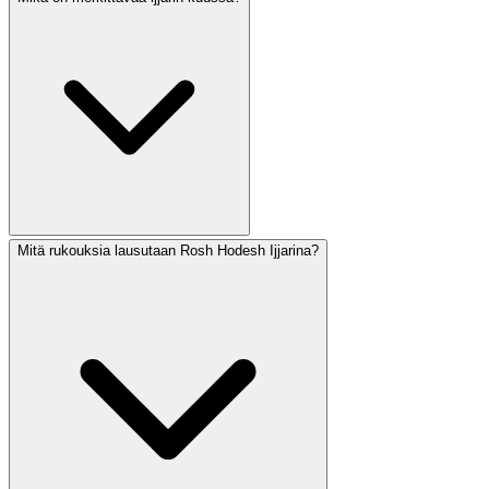
Mitä rukouksia lausutaan Rosh Hodesh Ijjarina?
Ijjar osuu kokonaan Omer-laskukauden sisään, ja se
sisältää useita merkittäviä päiviä: Pesah Sheni (14. päivä),
Lag BaOmer (18. päivä) ja Jom Jerushalajim (28. päivä).
Israelissa myös Jom HaZikaron (4. päivä) ja Jom
HaAtsmaut (5. päivä) osuvat ijjariin. Kuukausi liitetään
parantamiseen — ijjarin heprealaiset kirjaimet
muodostavat lyhenteen sanoista 'Ani Hashem Rofecha'
(Minä olen Herra, sinun parantajasi).