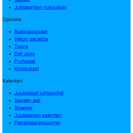
Juhlapyhien rukoukset
Opiskele
Rukousoppaat
Viikon parasha
Toora
Daf Jomi
Profeetat
Kirjoitukset
Kalenteri
Juutalaiset juhlapyhät
Sapatin ajat
Smanim
Juutalainen kalenteri
Päivämäärämuunnin