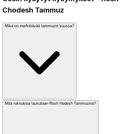
Chodesh Tammuz
Mikä on merkittävää tammuzin kuussa?
Mitä rukouksia lausutaan Rosh Hodesh Tammuzina?
Tammuz on suruun liittyvä kuukausi. Tammuzin 17.
päivä on paastopäivä, joka muistaa Jerusalemin muurien
murtumista, ja se merkitsee kolmen viikon surukauden
alkua, joka johtaa Tisha BeAviin. Perimätiedon mukaan