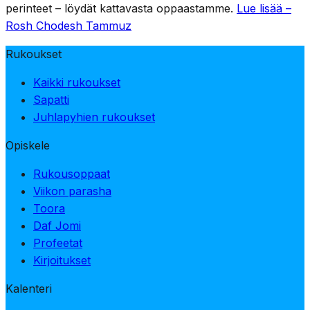
perinteet – löydät kattavasta oppaastamme.
Lue lisää –
Rosh Chodesh Tammuz
Rukoukset
Kaikki rukoukset
Sapatti
Juhlapyhien rukoukset
Opiskele
Rukousoppaat
Viikon parasha
Toora
Daf Jomi
Profeetat
Kirjoitukset
Kalenteri