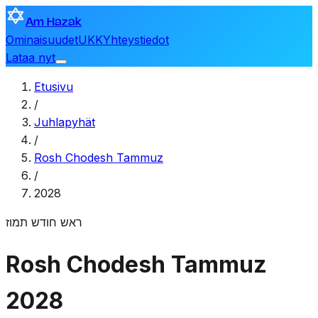
Am Hazak
Ominaisuudet
UKK
Yhteystiedot
Lataa nyt
Etusivu
/
Juhlapyhät
/
Rosh Chodesh Tammuz
/
2028
ראש חודש תמוז
Rosh Chodesh Tammuz
2028