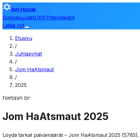
Am Hazak
Ominaisuudet
UKK
Yhteystiedot
Lataa nyt
Etusivu
/
Juhlapyhät
/
Jom HaAtsmaut
/
2025
יום העצמאות
Jom HaAtsmaut 2025
Löydä tarkat päivämäärät – Jom HaAtsmaut 2025 (5785), mu