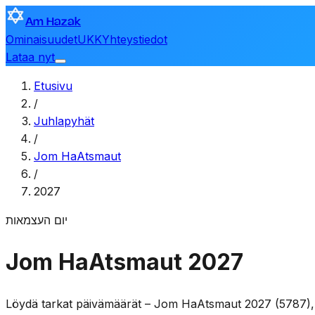
Am Hazak
Ominaisuudet
UKK
Yhteystiedot
Lataa nyt
Etusivu
/
Juhlapyhät
/
Jom HaAtsmaut
/
2027
יום העצמאות
Jom HaAtsmaut 2027
Löydä tarkat päivämäärät – Jom HaAtsmaut 2027 (5787), m