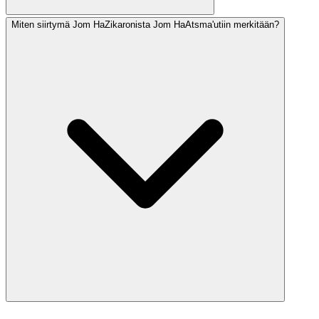
Miten siirtymä Jom HaZikaronista Jom HaAtsma'utiin merkitään?
Monet yhteisöt lausuvat Hallelin (siunauksin tai ilman),
rukouksen Israelin valtion puolesta ja erityisiä psalmeja.
Jotkut lausuvat Al HaNissim -rukouksen, joka on
mukautettu Jom HaAtsma'utiin, kiittäen Jumalaa Israelin
perustamisen ihmeestä.