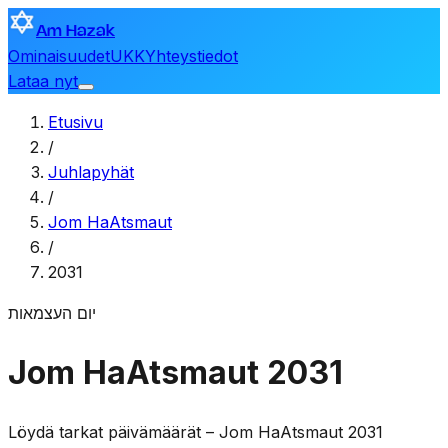
Am Hazak
Ominaisuudet
UKK
Yhteystiedot
Lataa nyt
Etusivu
/
Juhlapyhät
/
Jom HaAtsmaut
/
2031
יום העצמאות
Jom HaAtsmaut 2031
Löydä tarkat päivämäärät – Jom HaAtsmaut 2031