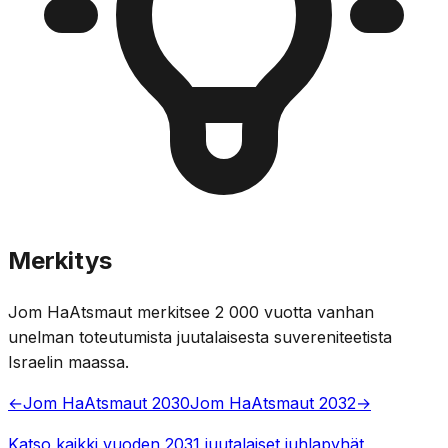
Merkitys
Jom HaAtsmaut merkitsee 2 000 vuotta vanhan
unelman toteutumista juutalaisesta suvereniteetista
Israelin maassa.
←
Jom HaAtsmaut 2030
Jom HaAtsmaut 2032
→
Katso kaikki vuoden 2031 juutalaiset juhlapyhät