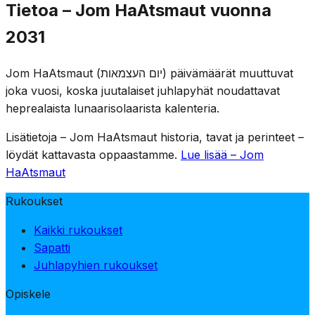
Jom HaZikaronin illan hämärtyessä Herzl-vuorella
Tietoa – Jom HaAtsmaut vuonna
pidetään seremonia siirtymän merkiksi. Muistoliekit
2031
sammutetaan ja juhlinta alkaa – surusta iloon yhdessä
illassa, korostaen itsenäisyyden hintaa.
Jom HaAtsmaut (יום העצמאות) päivämäärät muuttuvat
joka vuosi, koska juutalaiset juhlapyhät noudattavat
heprealaista lunaarisolaarista kalenteria.
Lisätietoja – Jom HaAtsmaut historia, tavat ja perinteet –
löydät kattavasta oppaastamme.
Lue lisää – Jom
HaAtsmaut
Rukoukset
Kaikki rukoukset
Sapatti
Juhlapyhien rukoukset
Opiskele