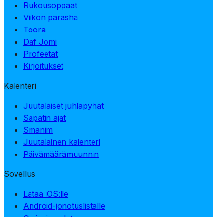
Rukousoppaat
Viikon parasha
Toora
Daf Jomi
Profeetat
Kirjoitukset
Kalenteri
Juutalaiset juhlapyhät
Sapatin ajat
Smanim
Juutalainen kalenteri
Päivämäärämuunnin
Sovellus
Lataa iOS:lle
Android-jonotuslistalle