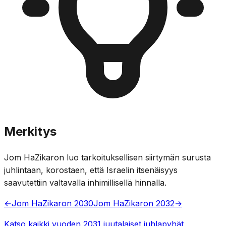
Merkitys
Jom HaZikaron luo tarkoituksellisen siirtymän surusta
juhlintaan, korostaen, että Israelin itsenäisyys
saavutettiin valtavalla inhimillisellä hinnalla.
←
Jom HaZikaron 2030
Jom HaZikaron 2032
→
Katso kaikki vuoden 2031 juutalaiset juhlapyhät