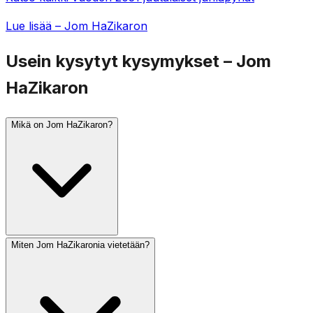
Lue lisää – Jom HaZikaron
Usein kysytyt kysymykset – Jom
HaZikaron
Mikä on Jom HaZikaron?
Miten Jom HaZikaronia vietetään?
Jom HaZikaron (Israelin muistopäivä) vietetään ijarin 4.
päivänä, päivää ennen Jom HaAtsma'utia. Se muistuttaa
kaatuneita israelilaisia sotilaita ja terrorismin uhreja.
Minuutin sireeni soi edellisenä iltana kello 20 ja