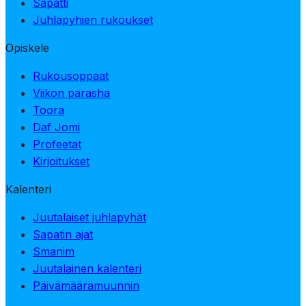
Sapatti
Juhlapyhien rukoukset
Opiskele
Rukousoppaat
Viikon parasha
Toora
Daf Jomi
Profeetat
Kirjoitukset
Kalenteri
Juutalaiset juhlapyhät
Sapatin ajat
Smanim
Juutalainen kalenteri
Päivämäärämuunnin