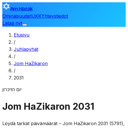
Am Hazak
Ominaisuudet
UKK
Yhteystiedot
Lataa nyt
Etusivu
/
Juhlapyhät
/
Jom HaZikaron
/
2031
יום הזיכרון
Jom HaZikaron 2031
Löydä tarkat päivämäärät – Jom HaZikaron 2031 (5791),