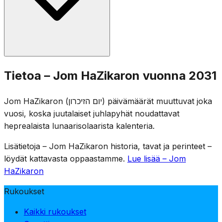
kaksminuuttinen sireeni seuraavana päivänä kello 11,
jolloin koko maa seisoo hiljaisuudessa.
Muistoseremonia pidetään sotilashautausmailla eri
Tietoa – Jom HaZikaron vuonna 2031
puolilla Israelia, ja perheet vierailevat kaatuneiden
sotilaiden haudoilla. Viihdepaikkoja suljetaan lain nojalla,
Jom HaZikaron (יום הזיכרון) päivämäärät muuttuvat joka
ja televisio ja radio lähettävät muisto-ohjelmia. Päivää
vuosi, koska juutalaiset juhlapyhät noudattavat
leimaa juhlallinen kokoontuminen, kaatuneiden nimien
heprealaista lunaarisolaarista kalenteria.
lukeminen ja muistokynttilöiden sytyttäminen.
Lisätietoja – Jom HaZikaron historia, tavat ja perinteet –
löydät kattavasta oppaastamme.
Lue lisää – Jom
HaZikaron
Rukoukset
Kaikki rukoukset