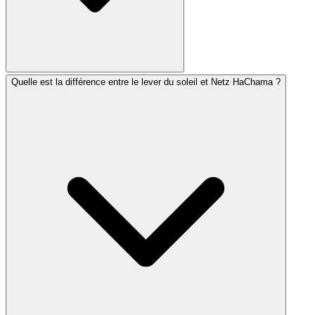
Quelle est la différence entre le lever du soleil et Netz HaChama ?
Les zmanim (hébreu pour « temps ») sont les moments
de la journée déterminants sur le plan halakhique, qui
précisent quand certaines prières et mitsvot doivent être
accomplies. Ils sont calculés en fonction du lever et du
coucher du soleil ainsi que de la durée du jour, qui
varient selon le lieu et la saison.