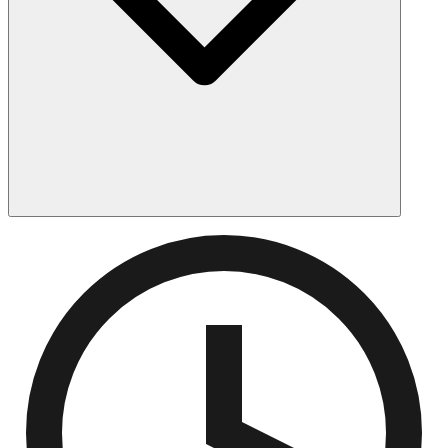
Ouvrez l'application Am Hazak, accédez aux
Paramètres et appuyez sur Notifications. Vous pouvez
activer des rappels pour des horaires de prière
spécifiques comme Shaharit, Minha et Maariv, ainsi que
les horaires d'allumage des bougies du Chabbat.
Personnalisez le délai avant chaque heure pour recevoir
votre notification.