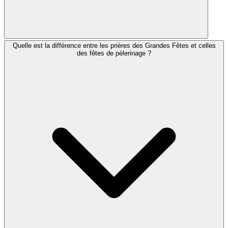
Quelle est la différence entre les prières des Grandes Fêtes et celles
Les grandes fêtes juives avec des prières spéciales
des fêtes de pèlerinage ?
comprennent les Grandes Fêtes (Roch Hachana et Yom
Kippour), les trois fêtes de pèlerinage (Pessah,
Chavouot et Souccot) et d'autres fêtes comme
Hanoucca et Pourim. Chaque fête possède des prières,
des bénédictions et des ajouts liturgiques uniques.