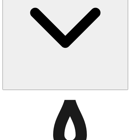
halakhiques dans la journée et est considérée comme le
moment le plus idéal selon la plupart des autorités.
Am Hazak utilise la localisation GPS de votre appareil
pour calculer des zmanim précis en fonction de vos
coordonnées exactes. L'application utilise des calculs
halakhiques établis, notamment la méthode des
Gueonim, et tient automatiquement compte de l'altitude,
des fuseaux horaires et de l'heure d'été.