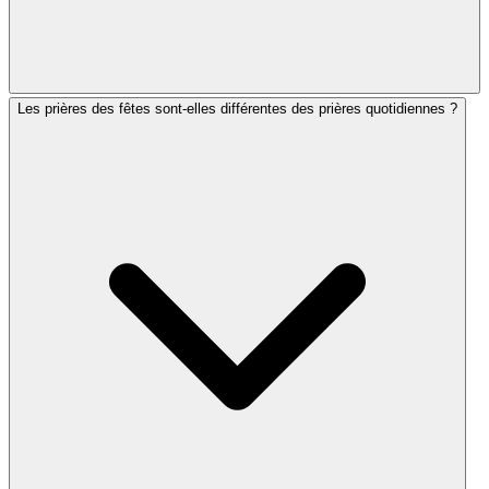
Les prières des fêtes sont-elles différentes des prières quotidiennes ?
Les prières des Grandes Fêtes (Roch Hachana et Yom
Kippour) sont axées sur la repentance, le jugement et le
renouveau spirituel, et font appel au Mahzor. Les
prières des fêtes de pèlerinage célèbrent des
événements historiques et des saisons agricoles, et
comprennent le Hallel (psaumes de louange) et des
lectures spéciales de la Torah.