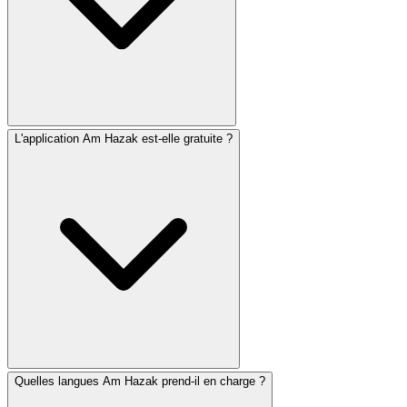
complète de prières juives en hébreu avec traductions et
translittérations en français.
L'application Am Hazak est-elle gratuite ?
Actuellement, Am Hazak est disponible exclusivement
sur les appareils iOS via l'Apple App Store. Nous
travaillons activement sur une version Android et
espérons la publier prochainement. Inscrivez-vous à
notre newsletter pour être informé de sa disponibilité.
Quelles langues Am Hazak prend-il en charge ?
Oui ! Am Hazak est entièrement gratuit à télécharger et