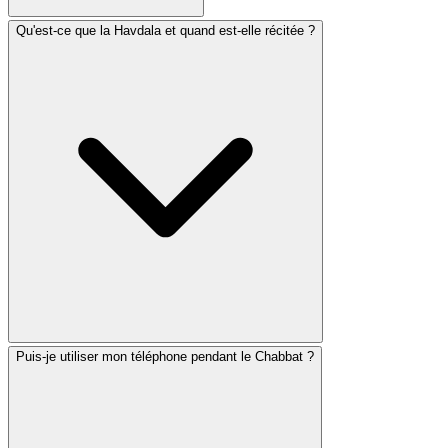
Qu'est-ce que la Havdala et quand est-elle récitée ?
Le Chabbat se termine après la tombée de la nuit le
samedi, lorsque trois étoiles sont visibles. La plupart des
communautés suivent soit 42 soit 72 minutes après le
coucher du soleil, selon leur coutume. Am Hazak
affiche l'heure de fin selon différentes opinions afin que
vous puissiez suivre votre tradition.
Puis-je utiliser mon téléphone pendant le Chabbat ?
La Havdala est la cérémonie qui marque la fin du
Chabbat, séparant le jour saint de la semaine ordinaire.
Elle comprend des bénédictions sur le vin, les aromates
et une bougie tressée. La Havdala est récitée à la fin du