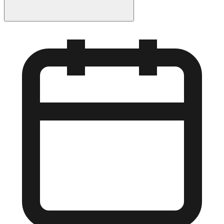
Le Chabbat comprend des prières spéciales non récitées
en semaine : Kabbala Chabbat (accueil du Chabbat),
l'Amida spéciale du Chabbat avec sept bénédictions au
lieu de dix-neuf, le Kiddouch sur le vin et le service de
Moussaf (prière supplémentaire). La Torah est
également lue lors du service du matin.