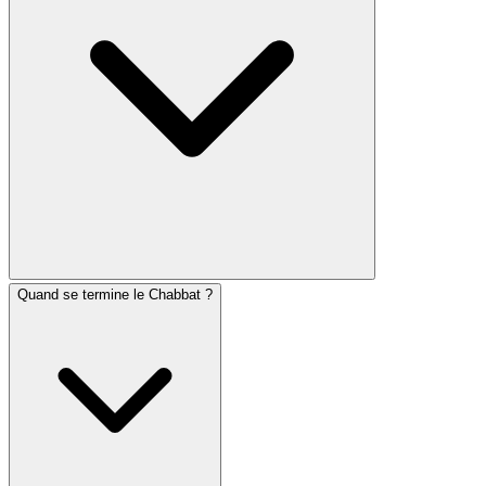
Quand se termine le Chabbat ?
Les bougies du Chabbat doivent être allumées 18
minutes avant le coucher du soleil le vendredi soir.
Certaines communautés, notamment à Jérusalem, les
allument 40 minutes avant le coucher du soleil. Am
Hazak fournit l'heure exacte d'allumage des bougies
pour votre localisation en fonction de la coutume de
votre communauté.