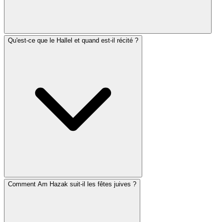
Qu'est-ce que le Hallel et quand est-il récité ?
Oui, les prières des fêtes comportent des ajouts aux
services quotidiens habituels. Il s'agit notamment
d'insertions spéciales dans l'Amida, du Hallel lors des
fêtes de pèlerinage, de bénédictions particulières pour
les observances des fêtes (comme l'allumage des
bougies ou le loulav) et du service de Moussaf avec un
contenu propre à chaque fête.
Comment Am Hazak suit-il les fêtes juives ?
Le Hallel est un recueil de Psaumes (113-118) récité lors
d'occasions joyeuses. Le Hallel complet est dit à
Souccot, Hanoucca, Chavouot et les premiers jours de