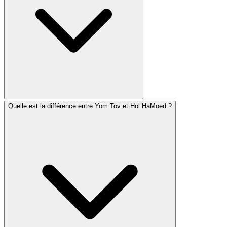
Pessah. Le demi-Hallel (en omettant certains psaumes)
est récité à Roch Hodech et les derniers jours de
Pessah.
Quelle est la différence entre Yom Tov et Hol HaMoed ?
Am Hazak comprend un calendrier juif complet qui suit
toutes les fêtes, les jours de jeûne et les observances
spéciales. L'application affiche les fêtes à venir, leurs
dates selon les calendriers hébreu et grégorien, et les
modifications pertinentes dans les prières.