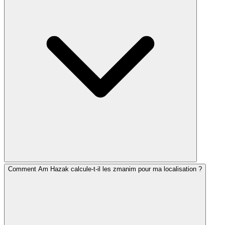
quatrième heure halakhique. Cependant, le Chéma doit
idéalement être récité avant la fin de la troisième heure
halakhique. En cas d'urgence, Shaharit peut être récité
jusqu'à midi halakhique.
Comment Am Hazak calcule-t-il les zmanim pour ma localisation ?
Minha Guedola (« la grande Minha ») est le moment le
plus tôt pour prier la prière de l'après-midi, à partir
d'une demi-heure après midi halakhique. Minha Ketana
(« la petite Minha ») commence à 9,5 heures