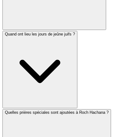
Quand ont lieu les jours de jeûne juifs ?
Yom Tov désigne les jours de fête principaux où le
travail est interdit, à l'instar du Chabbat (premiers et
derniers jours de Pessah, Chavouot, Roch Hachana,
premier jour de Souccot et Chemini Atseret). Hol
HaMoed correspond aux jours intermédiaires de Pessah
et de Souccot, où la plupart des travaux sont autorisés.
Quelles prières spéciales sont ajoutées à Roch Hachana ?
Les principaux jours de jeûne sont Yom Kippour (25
heures), Ticha BeAv (25 heures) et quatre jeûnes
mineurs : Tsoom Guedalia, le 10 Tevet, Ta'anit Esther et