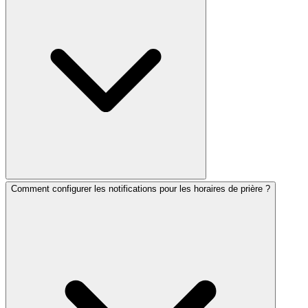
à utiliser. Toutes les fonctionnalités principales —
prières, calcul des zmanim, événements du calendrier et
notifications — sont disponibles sans frais. Nous
pensons que les ressources de prière juive doivent être
accessibles à tous.
Comment configurer les notifications pour les horaires de prière ?
Am Hazak prend en charge l'hébreu et l'anglais.
L'interface de l'application est disponible dans les deux
langues, et les prières incluent le texte hébreu original
ainsi que des traductions et translittérations en anglais
pour aider les utilisateurs qui apprennent l'hébreu.