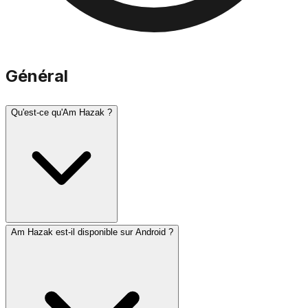
Général
Qu'est-ce qu'Am Hazak ?
Am Hazak est-il disponible sur Android ?
Am Hazak est une application complète de prières juives
et de calendrier pour iOS. Elle fournit des horaires de
prière précis (zmanim), les horaires du Chabbat, des
informations sur les fêtes juives et une collection