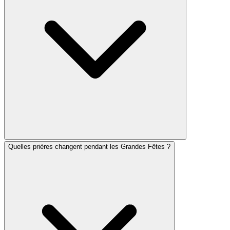
le 17 Tamouz (de l'aube à la tombée de la nuit). Am
Hazak affiche les horaires de jeûne et les prières
correspondantes pour chacun.
Quelles prières changent pendant les Grandes Fêtes ?
Les services de Roch Hachana comprennent des prières
uniques telles qu'Ounetaneh Tokef, Avinou Malkenou et
le service du chofar. Le Moussaf est nettement plus
long, avec les sections Malkhuyot (Royauté), Zikhronot
(Souvenir) et Chofarot (versets du chofar).