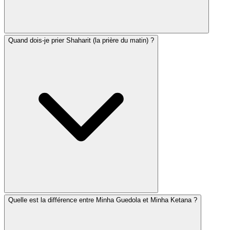
Quand dois-je prier Shaharit (la prière du matin) ?
Netz HaChama (littéralement « émergence du soleil »)
désigne le moment où le soleil apparaît pour la première
fois à l'horizon. C'est le moment idéal pour commencer
la prière matinale de l'Amida. Il diffère légèrement du
lever astronomique du soleil en raison de l'altitude et de
la réfraction atmosphérique.
Quelle est la différence entre Minha Guedola et Minha Ketana ?
Le moment idéal pour Shaharit commence à Netz
HaChama (lever du soleil) et s'étend jusqu'à la fin de la