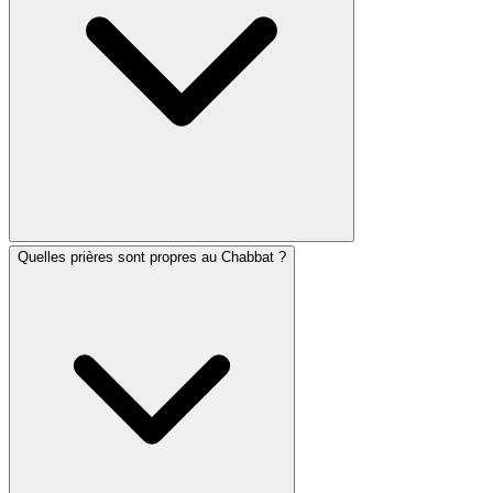
Chabbat, généralement après l'apparition de trois étoiles
dans le ciel.
Quelles prières sont propres au Chabbat ?
La loi juive traditionnelle interdit l'utilisation d'appareils
électroniques pendant le Chabbat. Cependant,
beaucoup de personnes consultent leurs zmanim et
préparent leur emploi du temps avant le début du
Chabbat. Am Hazak vous permet de consulter les
horaires à venir et de configurer des rappels à l'avance.