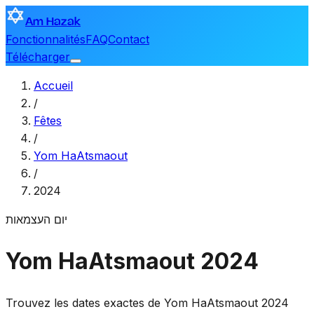
Am Hazak
Fonctionnalités
FAQ
Contact
Télécharger
Accueil
/
Fêtes
/
Yom HaAtsmaout
/
2024
יום העצמאות
Yom HaAtsmaout 2024
Trouvez les dates exactes de Yom HaAtsmaout 2024