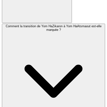
Comment la transition de Yom HaZikaron à Yom HaAtsmaout est-elle
De nombreuses communautés récitent le Hallel (avec
marquée ?
ou sans bénédiction), la Prière pour l'État d'Israël et des
psaumes spéciaux. Certaines récitent la prière Al
Hanissim adaptée pour Yom HaAtsmaout, remerciant
Dieu pour le miracle de la création d'Israël.