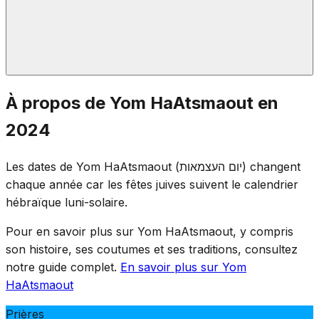
À la tombée de la nuit de Yom HaZikaron, une
À propos de Yom HaAtsmaout en
cérémonie au mont Herzl marque la transition. Les
2024
flammes commémoratives sont éteintes et les festivités
commencent — du deuil à la joie en une seule soirée,
Les dates de Yom HaAtsmaout (יום העצמאות) changent
soulignant le prix payé pour l'indépendance.
chaque année car les fêtes juives suivent le calendrier
hébraïque luni-solaire.
Pour en savoir plus sur Yom HaAtsmaout, y compris
son histoire, ses coutumes et ses traditions, consultez
notre guide complet.
En savoir plus sur Yom
HaAtsmaout
Prières