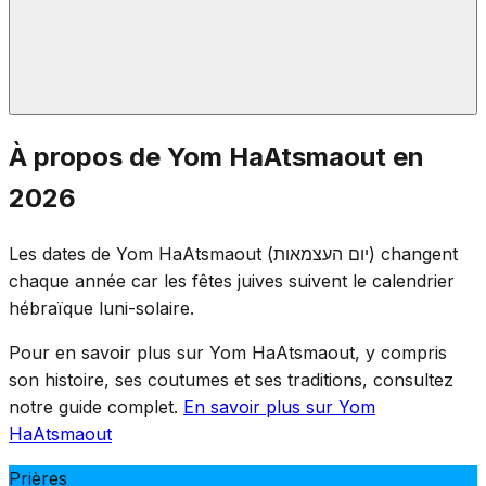
À la tombée de la nuit de Yom HaZikaron, une
À propos de Yom HaAtsmaout en
cérémonie au mont Herzl marque la transition. Les
2026
flammes commémoratives sont éteintes et les festivités
commencent — du deuil à la joie en une seule soirée,
Les dates de Yom HaAtsmaout (יום העצמאות) changent
soulignant le prix payé pour l'indépendance.
chaque année car les fêtes juives suivent le calendrier
hébraïque luni-solaire.
Pour en savoir plus sur Yom HaAtsmaout, y compris
son histoire, ses coutumes et ses traditions, consultez
notre guide complet.
En savoir plus sur Yom
HaAtsmaout
Prières