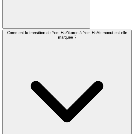
Comment la transition de Yom HaZikaron à Yom HaAtsmaout est-elle
De nombreuses communautés récitent le Hallel (avec
marquée ?
ou sans bénédiction), la Prière pour l'État d'Israël et des
psaumes spéciaux. Certaines récitent la prière Al
Hanissim adaptée pour Yom HaAtsmaout, remerciant
Dieu pour le miracle de la création d'Israël.