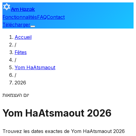
Am Hazak
Fonctionnalités
FAQ
Contact
Télécharger
Accueil
/
Fêtes
/
Yom HaAtsmaout
/
2026
יום העצמאות
Yom HaAtsmaout 2026
Trouvez les dates exactes de Yom HaAtsmaout 2026