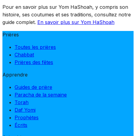
Pour en savoir plus sur Yom HaShoah, y compris son
histoire, ses coutumes et ses traditions, consultez notre
guide complet.
En savoir plus sur Yom HaShoah
Prières
Toutes les prières
Chabbat
Prières des fêtes
Apprendre
Guides de prière
Paracha de la semaine
Torah
Daf Yomi
Prophètes
Écrits