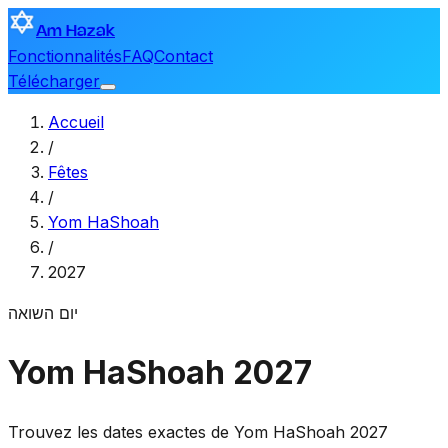
Am Hazak
Fonctionnalités
FAQ
Contact
Télécharger
Accueil
/
Fêtes
/
Yom HaShoah
/
2027
יום השואה
Yom HaShoah 2027
Trouvez les dates exactes de Yom HaShoah 2027