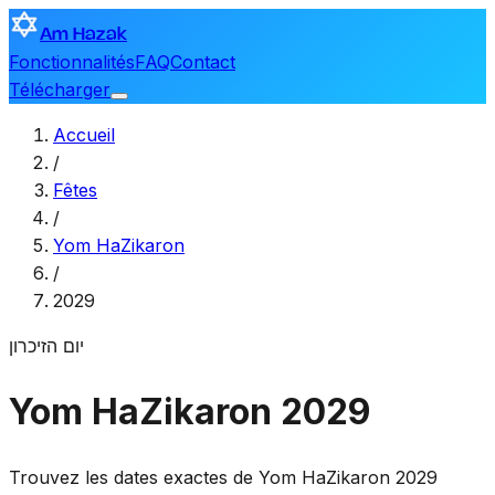
Am Hazak
Fonctionnalités
FAQ
Contact
Télécharger
Accueil
/
Fêtes
/
Yom HaZikaron
/
2029
יום הזיכרון
Yom HaZikaron 2029
Trouvez les dates exactes de Yom HaZikaron 2029