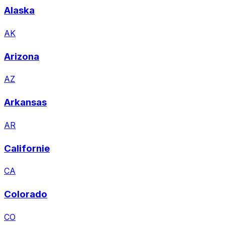
Alaska
AK
Arizona
AZ
Arkansas
AR
Californie
CA
Colorado
CO