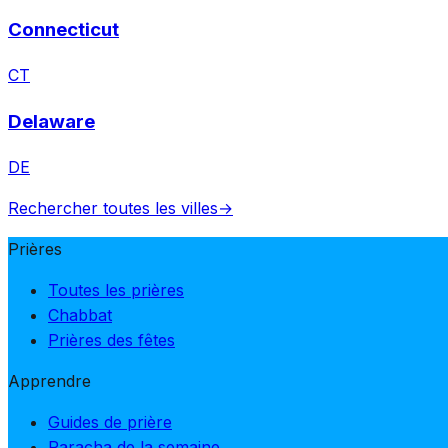
Connecticut
CT
Delaware
DE
Rechercher toutes les villes
→
Prières
Toutes les prières
Chabbat
Prières des fêtes
Apprendre
Guides de prière
Paracha de la semaine