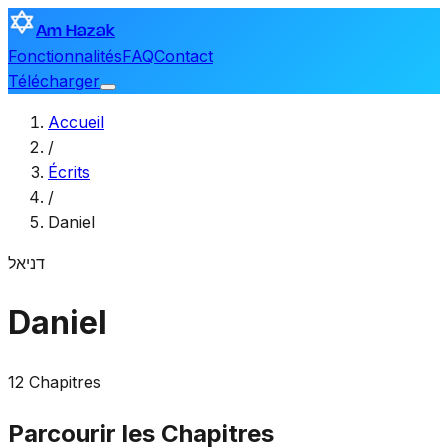
Am Hazak
Fonctionnalités
FAQ
Contact
Télécharger
Accueil
/
Écrits
/
Daniel
דניאל
Daniel
12 Chapitres
Parcourir les Chapitres