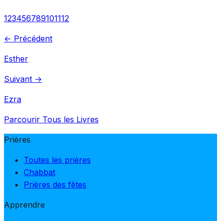
1
2
3
4
5
6
7
8
9
10
11
12
← Précédent
Esther
Suivant →
Ezra
Parcourir Tous les Livres
Prières
Toutes les prières
Chabbat
Prières des fêtes
Apprendre