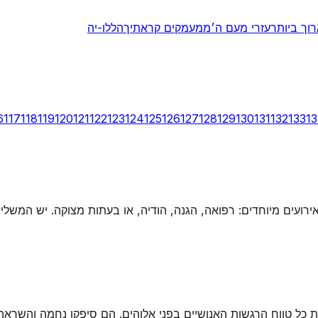
וך ביותר
עזרי מעם ה׳
ממעמקים קראתיך
הללו-יה
6
117
118
119
120
121
122
123
124
125
126
127
128
129
130
131
132
133
1
אירועים מיוחדים: רפואה, הגנה, הודיה, או בעתות מצוקה. יש המשל