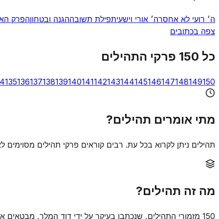
ה׳ רועי לא אחסר
ה׳ אורי וישעי
תפילת תשובה
הגנה ובטחון
הפרק האר
צפה בכתובים
כל 150 פרקי התהילים
34
135
136
137
138
139
140
141
142
143
144
145
146
147
148
149
150
מתי אומרים תהילים?
תהילים ניתן לקרוא בכל עת. רבים קוראים פרקי תהילים מסוימים ל
מה זה תהילים?
150 מזמורי התהילים, שנכתבו בעיקר על ידי דוד המלך, מבטאים את כל טווח הרגשות האנושיים בפני אלוהים. הם סיפקו נחמה והשראה במשך יותר מ-3,000 שנה.