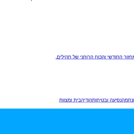
חזור החודשי והכוח הרוחני של תהילים.
ונחמה
נסיעה ובטיחות
הודיה
בית ומצוות