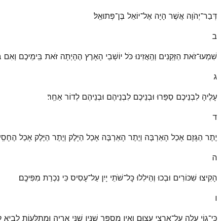
דְּבַר־יְהֹוָה אֲשֶׁר הָיָה אֶל־יוֹאֵל בֶּן־פְּתוּאֵֽל׃
ב
שִׁמְעוּ־זֹאת הַזְּקֵנִים וְהַֽאֲזִינוּ כֹּל יוֹשְׁבֵי הָאָרֶץ הֶהָיְתָה זֹּאת בִּֽימֵיכֶם וְאִם בּ
ג
עָלֶיהָ לִבְנֵיכֶם סַפֵּרוּ וּבְנֵיכֶם לִבְנֵיהֶם וּבְנֵיהֶם לְדוֹר אַחֵֽר׃
ד
יֶתֶר הַגָּזָם אָכַל הָאַרְבֶּה וְיֶתֶר הָאַרְבֶּה אָכַל הַיָּלֶק וְיֶתֶר הַיֶּלֶק אָכַל הֶחָסִֽי
ה
הָקִיצוּ שִׁכּוֹרִים וּבְכוּ וְהֵילִלוּ כׇּל־שֹׁתֵי יָיִן עַל־עָסִיס כִּי נִכְרַת מִפִּיכֶֽם׃
ו
כִּי־גוֹי עָלָה עַל־אַרְצִי עָצוּם וְאֵין מִסְפָּר שִׁנָּיו שִׁנֵּי אַרְיֵה וּֽמְתַלְּעוֹת לָבִיא לֽו