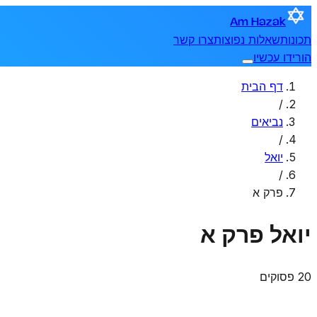
Am Hazak
תכונות
שאלות נפוצות
צרו קשר
הורידו עכשיו
דף הבית
/
נביאים
/
יואל
/
פרק א
יואל
פרק א
20 פסוקים