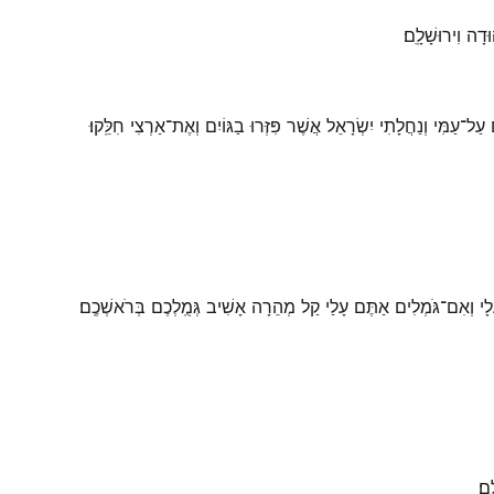
וִירוּשָׁלָֽ͏ִם׃
ל־עַמִּי וְנַחֲלָתִי יִשְׂרָאֵל אֲשֶׁר פִּזְּרוּ בַגּוֹיִם וְאֶת־אַרְצִי חִלֵּֽקוּ׃
לָי וְאִם־גֹּמְלִים אַתֶּם עָלַי קַל מְהֵרָה אָשִׁיב גְּמֻֽלְכֶם בְּרֹאשְׁכֶֽם׃
ֽם׃