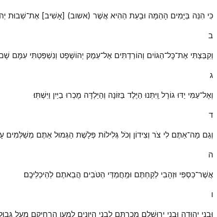
כִּי הִנֵּה בַּיָּמִים הָהֵמָּה וּבָעֵת הַהִיא אֲשֶׁר (אשוב) [אָשִׁיב] אֶת־שְׁבוּת יְהוּדָה 
ב
וְקִבַּצְתִּי אֶת־כׇּל־הַגּוֹיִם וְהוֹרַדְתִּים אֶל־עֵמֶק יְהוֹשָׁפָט וְנִשְׁפַּטְתִּי עִמָּם שָׁם עַ
ג
וְאֶל־עַמִּי יַדּוּ גוֹרָל וַֽיִּתְּנוּ הַיֶּלֶד בַּזּוֹנָה וְהַיַּלְדָּה מָכְרוּ בַיַּיִן וַיִּשְׁתּֽוּ׃
ד
וְגַם מָה־אַתֶּם לִי צֹר וְצִידוֹן וְכֹל גְּלִילוֹת פְּלָשֶׁת הַגְּמוּל אַתֶּם מְשַׁלְּמִים עָ
ה
אֲשֶׁר־כַּסְפִּי וּזְהָבִי לְקַחְתֶּם וּמַֽחֲמַדַּי הַטֹּבִים הֲבֵאתֶם לְהֵיכְלֵיכֶֽם׃
ו
וּבְנֵי יְהוּדָה וּבְנֵי יְרוּשָׁלַ͏ִם מְכַרְתֶּם לִבְנֵי הַיְּוָנִים לְמַעַן הַרְחִיקָם מֵעַל גְּבוּלָ