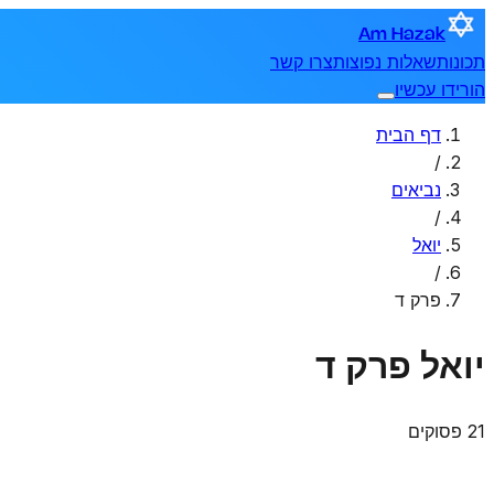
Am Hazak
תכונות
שאלות נפוצות
צרו קשר
הורידו עכשיו
דף הבית
/
נביאים
/
יואל
/
פרק ד
יואל
פרק ד
21 פסוקים