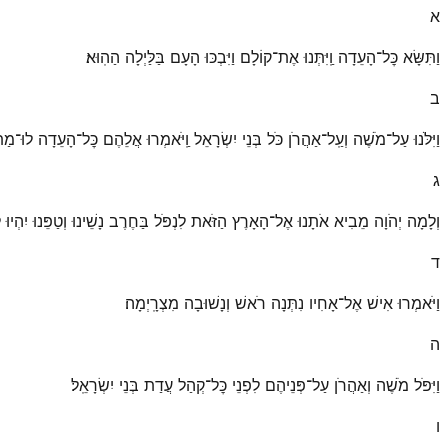
א
וַתִּשָּׂא כׇּל־הָעֵדָה וַֽיִּתְּנוּ אֶת־קוֹלָם וַיִּבְכּוּ הָעָם בַּלַּיְלָה הַהֽוּא׃
ב
וַיִּלֹּנוּ עַל־מֹשֶׁה וְעַֽל־אַהֲרֹן כֹּל בְּנֵי יִשְׂרָאֵל וַֽיֹּאמְרוּ אֲלֵהֶם כׇּל־הָעֵדָה לוּ־מַת
ג
וְלָמָה יְהֹוָה מֵבִיא אֹתָנוּ אֶל־הָאָרֶץ הַזֹּאת לִנְפֹּל בַּחֶרֶב נָשֵׁינוּ וְטַפֵּנוּ יִהְיוּ
ד
וַיֹּאמְרוּ אִישׁ אֶל־אָחִיו נִתְּנָה רֹאשׁ וְנָשׁוּבָה מִצְרָֽיְמָה׃
ה
וַיִּפֹּל מֹשֶׁה וְאַהֲרֹן עַל־פְּנֵיהֶם לִפְנֵי כׇּל־קְהַל עֲדַת בְּנֵי יִשְׂרָאֵֽל׃
ו