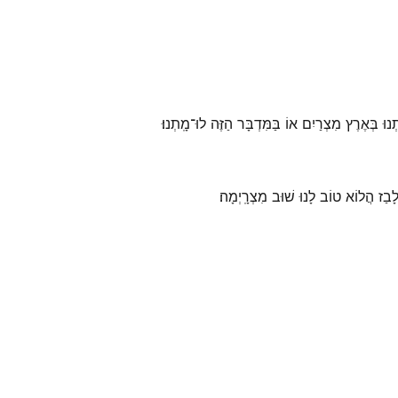
ְנוּ בְּאֶרֶץ מִצְרַיִם אוֹ בַּמִּדְבָּר הַזֶּה לוּ־מָֽתְנוּ׃
 לָבַז הֲלוֹא טוֹב לָנוּ שׁוּב מִצְרָֽיְמָה׃