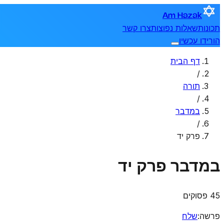
Am Hazak
תכונות
שאלות נפוצות
צרו קשר
הורידו עכשיו
דף הבית
/
תורה
/
במדבר
/
פרק יד
במדבר
פרק יד
45 פסוקים
פרשה
:
שלח